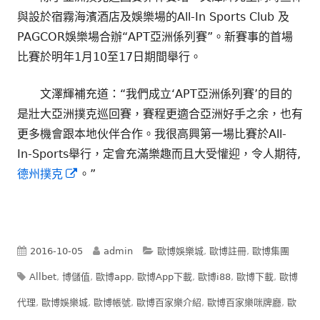
與設於宿霧海濱酒店及娛樂場的All-In Sports Club 及
PAGCOR娛樂場合辦“APT亞洲係列賽”。新賽事的首場
比賽於明年1月10至17日期間舉行。
文澤輝補充道：“我們成立‘APT亞洲係列賽’的目的
是壯大亞洲撲克巡回賽，賽程更適合亞洲好手之余，也有
更多機會跟本地伙伴合作。我很高興第一場比賽於All-
In-Sports舉行，定會充滿樂趣而且大受懽迎，令人期待,
Opens
德州撲克
。”
in
a
new
Published
Author
Categories
2016-10-05
admin
歐博娛樂城
,
歐博註冊
,
歐博集團
window
Tags
on
Allbet
,
博儲值
,
歐博app
,
歐博App下載
,
歐博i88
,
歐博下載
,
歐博
代理
,
歐博娛樂城
,
歐博帳號
,
歐博百家樂介紹
,
歐博百家樂咪牌廳
,
歐