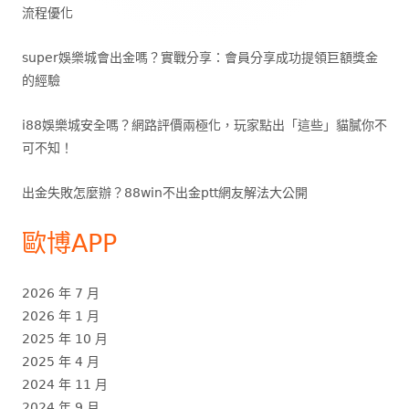
流程優化
super娛樂城會出金嗎？實戰分享：會員分享成功提領巨額獎金
的經驗
i88娛樂城安全嗎？網路評價兩極化，玩家點出「這些」貓膩你不
可不知！
出金失敗怎麼辦？88win不出金ptt網友解法大公開
歐博APP
2026 年 7 月
2026 年 1 月
2025 年 10 月
2025 年 4 月
2024 年 11 月
2024 年 9 月