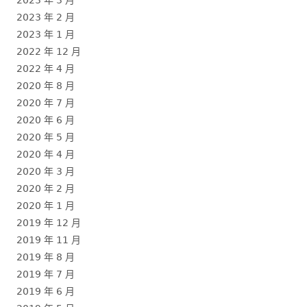
2023 年 2 月
2023 年 1 月
2022 年 12 月
2022 年 4 月
2020 年 8 月
2020 年 7 月
2020 年 6 月
2020 年 5 月
2020 年 4 月
2020 年 3 月
2020 年 2 月
2020 年 1 月
2019 年 12 月
2019 年 11 月
2019 年 8 月
2019 年 7 月
2019 年 6 月