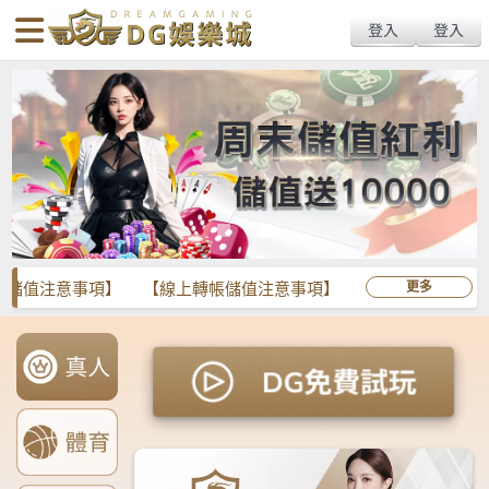
搜
Primary
Menu
尋
Menu
關
鍵
字: