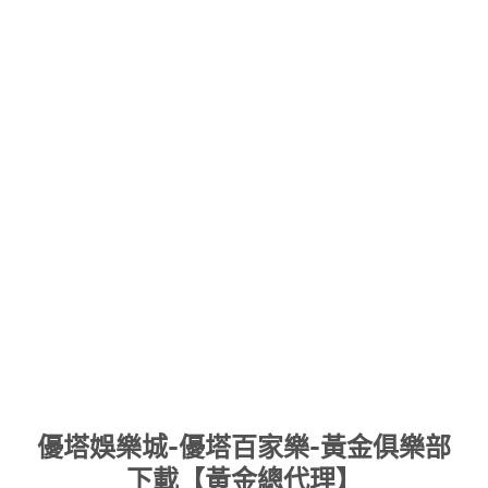
Skip
優塔娛樂城-優塔百家樂-黃金俱樂部
to
下載【黃金總代理】