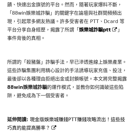
饋、快速出金旗號的平台。然而，隨著玩家爆料不斷，
in
「88win娛樂城詐騙」的關鍵字在論壇與社群間頻頻出
a
現，引起眾多網友熱議。許多受害者在 PTT、Dcard 等
new
平台分享自身經歷，揭露了所謂「
娛樂城詐騙ptt
window
Open
」
事件背後的真相。
in
a
new
所謂的「殺豬盤」詐騙手法，早已滲透進線上娛樂產業。
wind
這些詐騙集團利用精心設計的手法誘導玩家充值、投注，
最後卻以各種理由拒絕出金或封鎖帳號。本文將完整揭露
88win娛樂城詐騙
的運作模式，並教你如何識破這些陷
阱，避免成為下一個受害者。
延伸閱讀
:
現金版娛樂城賺錢
PTT
賺錢攻略流出！這些技
巧真的能提高勝率？
Opens