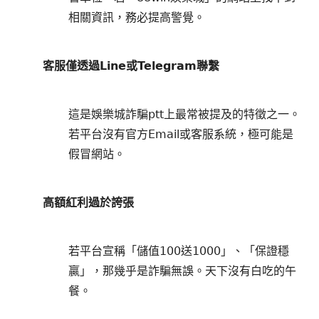
相關資訊，務必提高警覺。
客服僅透過Line或Telegram聯繫
這是娛樂城詐騙ptt上最常被提及的特徵之一。
若平台沒有官方Email或客服系統，極可能是
假冒網站。
高額紅利過於誇張
若平台宣稱「儲值100送1000」、「保證穩
贏」，那幾乎是詐騙無誤。天下沒有白吃的午
餐。