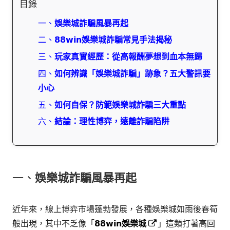
目錄
一、
娛樂城詐騙風暴再起
二、
88win娛樂城詐騙常見手法揭秘
三、
玩家真實經歷：從高報酬夢想到血本無歸
四、
如何辨識「娛樂城詐騙」跡象？五大警訊要
小心
五、
如何自保？防範娛樂城詐騙三大重點
六、
結論：理性博弈，遠離詐騙陷阱
一、
娛樂城詐騙風暴再起
近年來，線上博弈市場蓬勃發展，各種娛樂城如雨後春筍
般出現，其中不乏像「
88win娛樂城
Opens
」這類打著高回