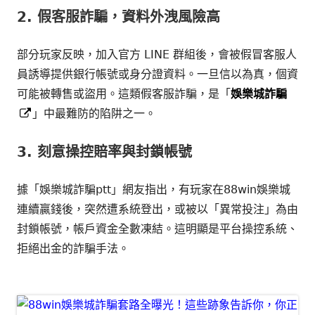
2. 假客服詐騙，資料外洩風險高
部分玩家反映，加入官方 LINE 群組後，會被假冒客服人
員誘導提供銀行帳號或身分證資料。一旦信以為真，個資
可能被轉售或盜用。這類假客服詐騙，是「
娛樂城詐騙
Opens
」中最難防的陷阱之一。
in
3. 刻意操控賠率與封鎖帳號
a
new
據「娛樂城詐騙ptt」網友指出，有玩家在88win娛樂城
window
連續贏錢後，突然遭系統登出，或被以「異常投注」為由
封鎖帳號，帳戶資金全數凍結。這明顯是平台操控系統、
拒絕出金的詐騙手法。