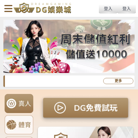
搜
Primary
Menu
尋
Menu
關
鍵
字: