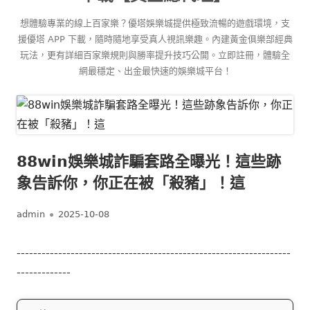
content
想體驗專業的線上百家樂？優塔娛樂城提供極致流暢的遊戲環境，支
援優塔 APP 下載，隨時隨地享受真人視訊樂趣。內建黃金俱樂部經典
玩法，更有詳細百家樂規則與勝率提升技巧公開。立即註冊，體驗全
網最穩定、出金最快速的娛樂城平台！
88win娛樂城詐騙套路全曝光！這些跡
象告訴你，你正在被「殺豬」！這
Author
Published
admin
2025-10-08
on
------------------------------------------------------------------
-------------