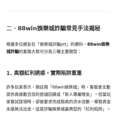
in
a
new
window
二、
88win娛樂城詐騙常見手法揭秘
根據多位網友在「娛樂城詐騙ptt」的爆料，
88win娛樂
城詐騙
的套路大致可分為三種主要類型：
1. 高額紅利誘惑，實際陷阱重重
許多玩家表示，剛註冊「88win娛樂城」時，客服會主動
提供高達數百倍的首儲回饋或「新人專屬贈金」。但當玩
家嘗試提領時，卻被要求完成極高的流水倍數，導致資金
永遠無法出金。這是詐騙娛樂城最典型的「紅利陷阱」。