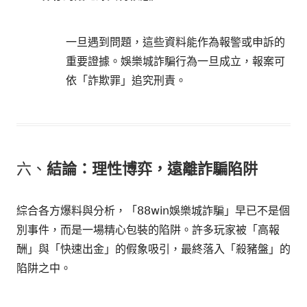
一旦遇到問題，這些資料能作為報警或申訴的
重要證據。娛樂城詐騙行為一旦成立，報案可
依「詐欺罪」追究刑責。
六、
結論：理性博弈，遠離詐騙陷阱
綜合各方爆料與分析，「88win娛樂城詐騙」早已不是個
別事件，而是一場精心包裝的陷阱。許多玩家被「高報
酬」與「快速出金」的假象吸引，最終落入「殺豬盤」的
陷阱之中。