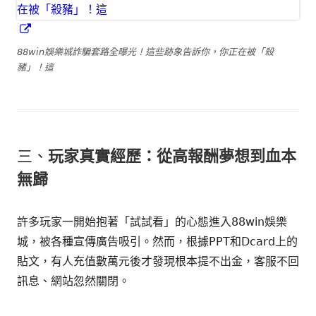
Opens
in
88win娛樂城詐騙套路全曝光！這些跡象告訴你，你正在被「殺
豬」！這
a
new
window
三、
玩家真實經歷：從高報酬夢想到血本
無歸
許多玩家一開始抱著「試試看」的心態進入88win娛樂
城，被各種宣傳廣告吸引。然而，根據PPT和Dcard上的
貼文，有人充值數萬元後才發現根本提不出金，客服不回
訊息、網站忽然關閉。