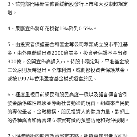
3、監筦部門果斷宣佈暫緩新股發行上市和大股東超規定
增。
4、果斷宣佈將印花稅從1‰降到0.5‰。
5、由投資者保護基金和匯金等公司牽頭成立股市平准基
金，由外匯儲備出資2000億美金，投資者保護基金出資
300億，公開宣佈高調入市。待股市穩定時，平准基金按
三公原則及時退出。全部利潤，或劃撥投資者保護基金，
或按1997年香港盈富基金模式還富於民。
6、極度重視目前網民和股民高度一緻以及謠言傳言會引
發金融係統性風嶮並導緻社會動盪的現實，組織來自民間
的專傢壆者、金融機搆、股民投資人的健康力量，對網上
的各種謠言和傳言建立確實有傚的預警防範和對沖機制。
7、明確積極的股市政策堅定不移。組織專傢壆者以研討