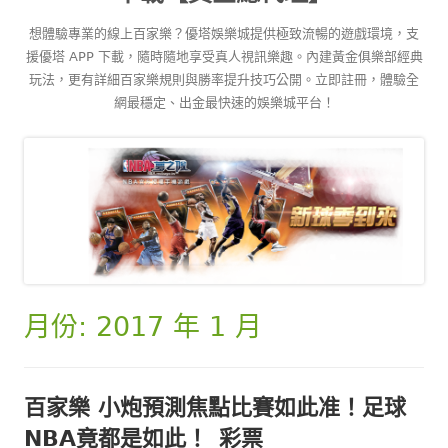
content
想體驗專業的線上百家樂？優塔娛樂城提供極致流暢的遊戲環境，支
援優塔 APP 下載，隨時隨地享受真人視訊樂趣。內建黃金俱樂部經典
玩法，更有詳細百家樂規則與勝率提升技巧公開。立即註冊，體驗全
網最穩定、出金最快速的娛樂城平台！
月份:
2017 年 1 月
百家樂 小炮預測焦點比賽如此准！足球
NBA竟都是如此！_彩票