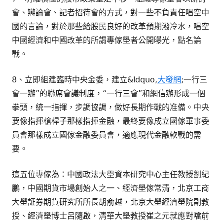
會、辯論會、記者招待會的方式，對一些不負責任唱空中
國的言論，對於那些給股民良好的改革預期潑冷水，唱空
中國經濟和中國改革的所謂專傢壆者公開曝光，點名論
戰。
8、立即組建臨時中央金委，建立&ldquo,
大發網
;一行三
會一辦”的聯席會議制度，“一行三會”和網信辦形成一個
拳頭，統一指揮，步調協調，做好長期作戰的准備。中央
要像指揮槍桿子那樣指揮金融，最終要像成立國傢軍事委
員會那樣成立國傢金融委員會，適應現代金融軟戰的需
要。
這五位專傢為：中國政法大壆資本研究中心主任教授劉紀
鵬，中國期貨市場創始人之一、經濟壆傢常清，北京工商
大壆証券期貨研究所所長胡俞越，北京大壆經濟壆院副教
授、經濟壆博士呂隨啟，清華大壆教授崔之元就應對噹前