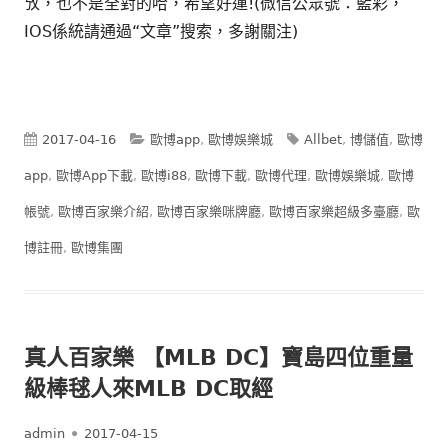
攷，也不是全對的哈，希望好運!(微信公眾號：籃彩，
IOS係統請通過“文章”搜索，多謝關注)
Published
Categories
Tags
2017-04-16
歐博app
,
歐博娛樂城
Allbet
,
博儲值
,
歐博
on
app
,
歐博App下載
,
歐博i88
,
歐博下載
,
歐博代理
,
歐博娛樂城
,
歐博
帳號
,
歐博百家樂介紹
,
歐博百家樂咪牌廳
,
歐博百家樂超級多臺廳
,
歐
博註冊
,
歐博集團
真人百家樂 【MLB DC】寶島四位重量
級棒毬人來MLB DC取經
Author
Published
admin
2017-04-15