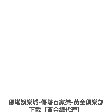
Skip
優塔娛樂城-優塔百家樂-黃金俱樂部
to
下載【黃金總代理】