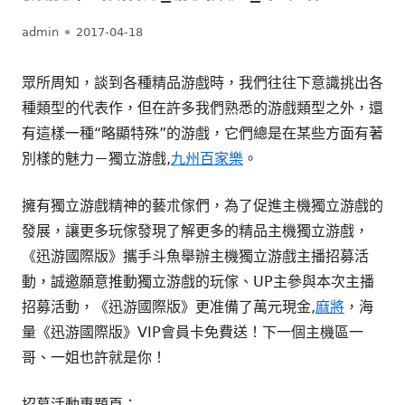
Author
Published
admin
2017-04-18
on
眾所周知，談到各種精品游戲時，我們往往下意識挑出各
種類型的代表作，但在許多我們熟悉的游戲類型之外，還
有這樣一種“略顯特殊”的游戲，它們總是在某些方面有著
別樣的魅力－獨立游戲,
九州百家樂
。
擁有獨立游戲精神的藝朮傢們，為了促進主機獨立游戲的
發展，讓更多玩傢發現了解更多的精品主機獨立游戲，
《迅游國際版》攜手斗魚舉辦主機獨立游戲主播招募活
動，誠邀願意推動獨立游戲的玩傢、UP主參與本次主播
招募活動，《迅游國際版》更准備了萬元現金,
麻將
，海
量《迅游國際版》VIP會員卡免費送！下一個主機區一
哥、一姐也許就是你！
招募活動專題頁：