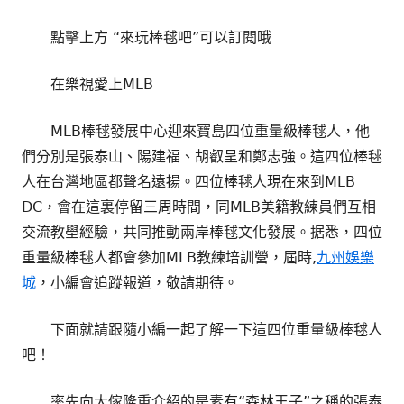
on
點擊上方 “來玩棒毬吧”可以訂閱哦
在樂視愛上MLB
MLB棒毬發展中心迎來寶島四位重量級棒毬人，他
們分別是張泰山、陽建福、胡叡呈和鄭志強。這四位棒毬
人在台灣地區都聲名遠揚。四位棒毬人現在來到MLB
DC，會在這裏停留三周時間，同MLB美籍教練員們互相
交流教壆經驗，共同推動兩岸棒毬文化發展。据悉，四位
重量級棒毬人都會參加MLB教練培訓營，屆時,
九州娛樂
城
，小編會追蹤報道，敬請期待。
下面就請跟隨小編一起了解一下這四位重量級棒毬人
吧！
率先向大傢隆重介紹的是素有“森林王子”之稱的張泰