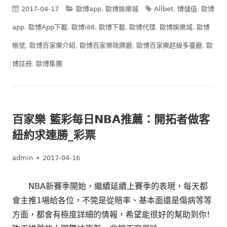
Published
Categories
Tags
2017-04-17
歐博app
,
歐博娛樂城
Allbet
,
博儲值
,
歐博
on
app
,
歐博App下載
,
歐博i88
,
歐博下載
,
歐博代理
,
歐博娛樂城
,
歐博
帳號
,
歐博百家樂介紹
,
歐博百家樂咪牌廳
,
歐博百家樂超級多臺廳
,
歐
博註冊
,
歐博集團
百家樂 籃彩每日NBA推薦：開拓者做客
紐約求連勝_彩票
Author
Published
admin
2017-04-16
on
NBA新賽季開始，繼續延續上賽季的表現，每天都
會主推1場給各位，不筦是從賠率、基本面還是傷病等等
方面，都會有極度詳細的情報，希望能很好的幫助到你!