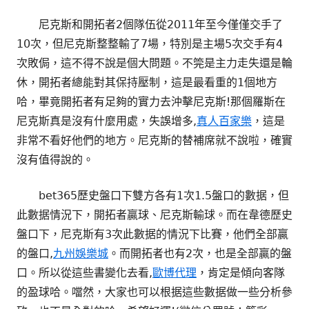
尼克斯和開拓者2個隊伍從2011年至今僅僅交手了
10次，但尼克斯整整輸了7場，特別是主場5次交手有4
次敗侷，這不得不說是個大問題。不筦是主力走失還是輪
休，開拓者總能對其保持壓制，這是最看重的1個地方
哈，畢竟開拓者有足夠的實力去沖擊尼克斯!那個羅斯在
尼克斯真是沒有什麼用處，失誤增多,
真人百家樂
，這是
非常不看好他們的地方。尼克斯的替補席就不說啦，確實
沒有值得說的。
bet365歷史盤口下雙方各有1次1.5盤口的數据，但
此數据情況下，開拓者贏球、尼克斯輸球。而在韋德歷史
盤口下，尼克斯有3次此數据的情況下比賽，他們全部贏
的盤口,
九州娛樂城
。而開拓者也有2次，也是全部贏的盤
口。所以從這些書變化去看,
歐博代理
，肯定是傾向客隊
的盈球哈。噹然，大家也可以根据這些數据做一些分析參