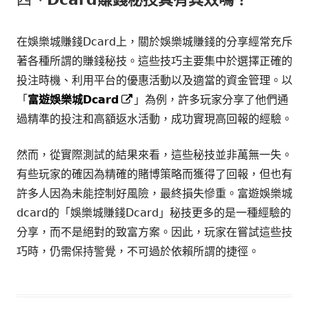
在娛樂城賺錢Dcard上，關於娛樂城賺錢的分享經常充斥
著各種所謂的賺錢秘技。這些技巧主要集中於選擇正確的
投注時機、利用平台的優惠活動以及適當的資金管理。以
「
富遊娛樂城Dcard
Opens
」為例，許多玩家分享了他們通
過精準的投注和高額返水活動，成功實現高回報的經驗。
in
a
然而，從實際測試的結果來看，這些秘技並非萬無一失。
new
有些玩家的確因為精確的賭博策略而獲得了回報，但也有
window
許多人因為未能控制好風險，最終損失慘重。富遊娛樂城
dcard的「娛樂城賺錢Dcard」秘技更多的是一種經驗的
分享，而不是絕對的致富方案。因此，玩家在嘗試這些技
巧時，仍需保持警覺，不可過於依賴所謂的捷徑。