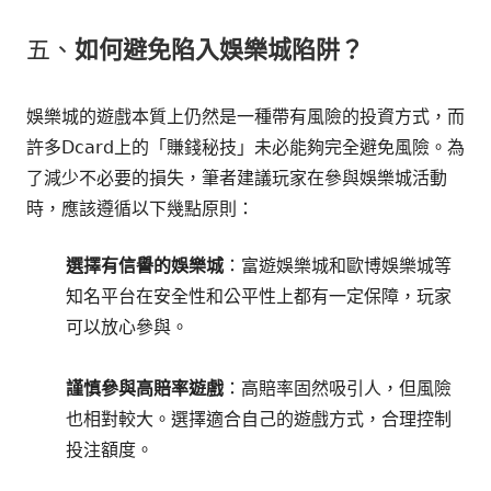
五、
如何避免陷入娛樂城陷阱？
娛樂城的遊戲本質上仍然是一種帶有風險的投資方式，而
許多Dcard上的「賺錢秘技」未必能夠完全避免風險。為
了減少不必要的損失，筆者建議玩家在參與娛樂城活動
時，應該遵循以下幾點原則：
選擇有信譽的娛樂城
：富遊娛樂城和歐博娛樂城等
知名平台在安全性和公平性上都有一定保障，玩家
可以放心參與。
謹慎參與高賠率遊戲
：高賠率固然吸引人，但風險
也相對較大。選擇適合自己的遊戲方式，合理控制
投注額度。