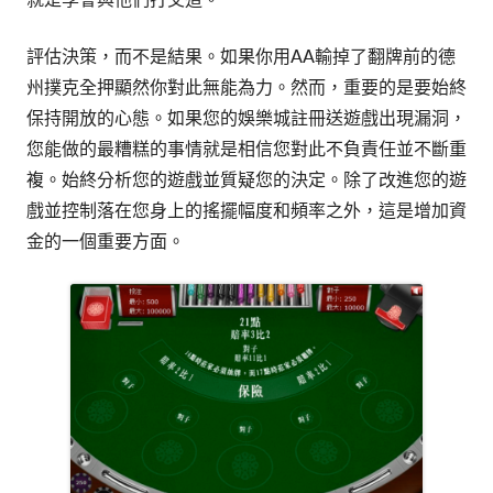
評估決策，而不是結果。如果你用AA輸掉了翻牌前的德
州撲克全押顯然你對此無能為力。然而，重要的是要始終
保持開放的心態。如果您的娛樂城註冊送遊戲出現漏洞，
您能做的最糟糕的事情就是相信您對此不負責任並不斷重
複。始終分析您的遊戲並質疑您的決定。除了改進您的遊
戲並控制落在您身上的搖擺幅度和頻率之外，這是增加資
金的一個重要方面。