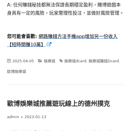
A: 任何賺錢秘技都無法保證長期穩定盈利，賭博遊戲本
身具有一定的風險，玩家需理性投注，並做好風險管理。
您可能會喜歡:
網路賺錢方法手機app增加另一份收入
Opens
【短時間賺10萬】
in
a
Published
Categories
Tags
2025-04-05
娛樂城
娛樂城dcard
,
娛樂城賺錢Dcard
,
new
on
歐博娛樂城
window
歐博娛樂城推薦遊玩線上的德州撲克￼
Author
Published
admin
2023-01-13
on