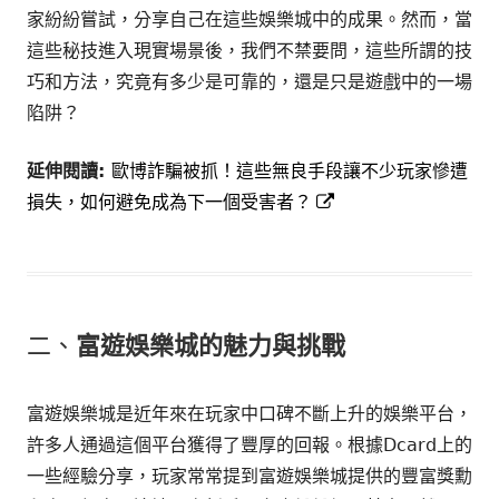
家紛紛嘗試，分享自己在這些娛樂城中的成果。然而，當
這些秘技進入現實場景後，我們不禁要問，這些所謂的技
巧和方法，究竟有多少是可靠的，還是只是遊戲中的一場
陷阱？
延伸閱讀
:
歐博詐騙被抓！這些無良手段讓不少玩家慘遭
損失，如何避免成為下一個受害者？
Opens
in
a
new
window
二、
富遊娛樂城的魅力與挑戰
富遊娛樂城是近年來在玩家中口碑不斷上升的娛樂平台，
許多人通過這個平台獲得了豐厚的回報。根據Dcard上的
一些經驗分享，玩家常常提到富遊娛樂城提供的豐富獎勳