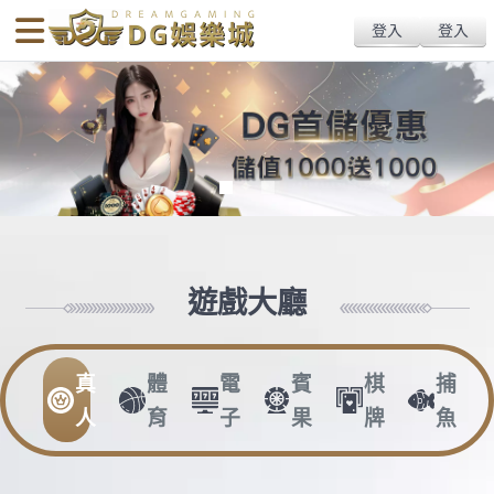
搜
Primary
Menu
尋
Menu
關
鍵
字: