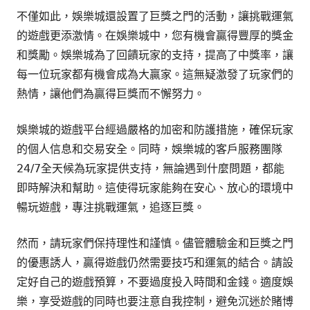
不僅如此，娛樂城還設置了巨獎之門的活動，讓挑戰運氣
的遊戲更添激情。在娛樂城中，您有機會贏得豐厚的獎金
和獎勵。娛樂城為了回饋玩家的支持，提高了中獎率，讓
每一位玩家都有機會成為大贏家。這無疑激發了玩家們的
熱情，讓他們為贏得巨獎而不懈努力。
娛樂城的遊戲平台經過嚴格的加密和防護措施，確保玩家
的個人信息和交易安全。同時，娛樂城的客戶服務團隊
24/7全天候為玩家提供支持，無論遇到什麼問題，都能
即時解決和幫助。這使得玩家能夠在安心、放心的環境中
暢玩遊戲，專注挑戰運氣，追逐巨獎。
然而，請玩家們保持理性和謹慎。儘管體驗金和巨獎之門
的優惠誘人，贏得遊戲仍然需要技巧和運氣的結合。請設
定好自己的遊戲預算，不要過度投入時間和金錢。適度娛
樂，享受遊戲的同時也要注意自我控制，避免沉迷於賭博