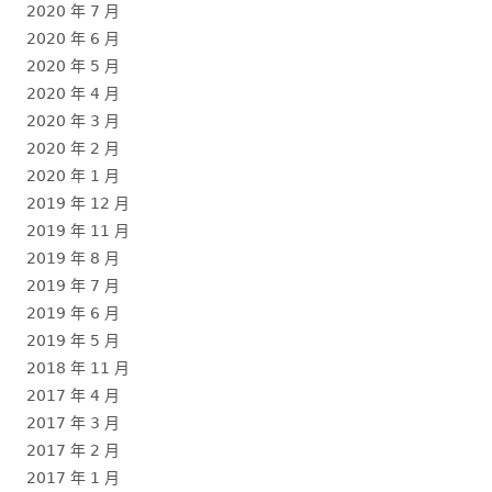
2020 年 7 月
2020 年 6 月
2020 年 5 月
2020 年 4 月
2020 年 3 月
2020 年 2 月
2020 年 1 月
2019 年 12 月
2019 年 11 月
2019 年 8 月
2019 年 7 月
2019 年 6 月
2019 年 5 月
2018 年 11 月
2017 年 4 月
2017 年 3 月
2017 年 2 月
2017 年 1 月