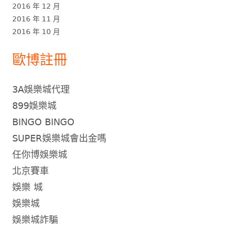
2016 年 12 月
2016 年 11 月
2016 年 10 月
歐博註冊
3A娛樂城代理
899娛樂城
BINGO BINGO
SUPER娛樂城會出金嗎
任你博娛樂城
北京賽車
娛樂 城
娛樂城
娛樂城詐騙