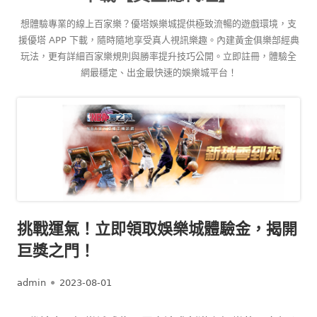
content
想體驗專業的線上百家樂？優塔娛樂城提供極致流暢的遊戲環境，支
援優塔 APP 下載，隨時隨地享受真人視訊樂趣。內建黃金俱樂部經典
玩法，更有詳細百家樂規則與勝率提升技巧公開。立即註冊，體驗全
網最穩定、出金最快速的娛樂城平台！
挑戰運氣！立即領取娛樂城體驗金，揭開
巨獎之門！
Author
Published
admin
2023-08-01
on