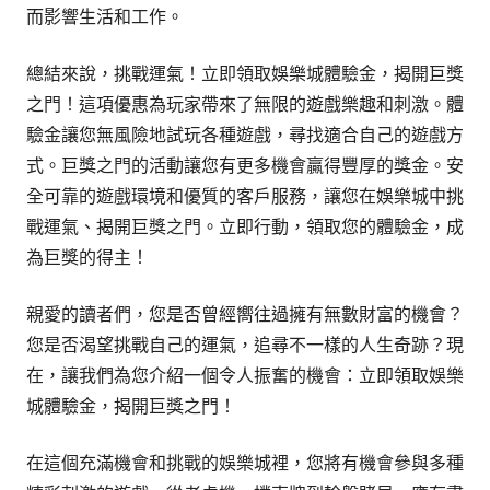
而影響生活和工作。
總結來說，挑戰運氣！立即領取娛樂城體驗金，揭開巨獎
之門！這項優惠為玩家帶來了無限的遊戲樂趣和刺激。體
驗金讓您無風險地試玩各種遊戲，尋找適合自己的遊戲方
式。巨獎之門的活動讓您有更多機會贏得豐厚的獎金。安
全可靠的遊戲環境和優質的客戶服務，讓您在娛樂城中挑
戰運氣、揭開巨獎之門。立即行動，領取您的體驗金，成
為巨獎的得主！
親愛的讀者們，您是否曾經嚮往過擁有無數財富的機會？
您是否渴望挑戰自己的運氣，追尋不一樣的人生奇跡？現
在，讓我們為您介紹一個令人振奮的機會：立即領取娛樂
城體驗金，揭開巨獎之門！
在這個充滿機會和挑戰的娛樂城裡，您將有機會參與多種