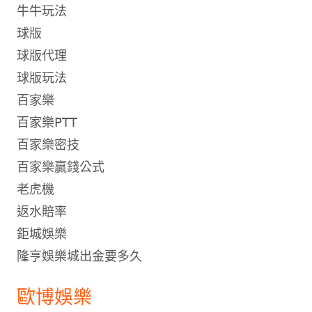
牛牛玩法
球版
球版代理
球版玩法
百家樂
百家樂PTT
百家樂密技
百家樂贏錢公式
老虎機
返水賠率
鉅城娛樂
隆亨娛樂城出金要多久
歐博娛樂