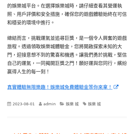
的娛樂城平台。在選擇娛樂城時，請仔細查看其營運執
照、用戶評價和安全措施，確保您的遊戲體驗始終在可信
和穩妥的環境中進行。
總結而言，挑戰運氣並追尋巨獎，是一個令人興奮的遊戲
旅程。透過領取娛樂城體驗金，您將開啟探索未知的大
門，迎接意想不到的驚喜和機遇。讓我們勇於挑戰，堅信
自己的運氣，一同揭開巨獎之門！願好運與您同行，繽紛
贏得人生的每一刻！
Opens
真實體驗無限樂趣！娛樂城免費體驗金等你來拿！
in
a
Published
Author
Categories
Tags
2023-08-01
admin
娛樂 城
娛樂 城
new
on
windo