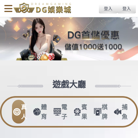
搜
Primary
Menu
尋
Menu
關
鍵
字: