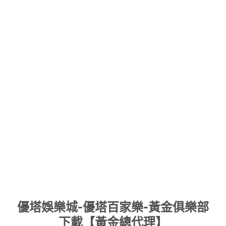
Skip
優塔娛樂城-優塔百家樂-黃金俱樂部
to
下載【黃金總代理】