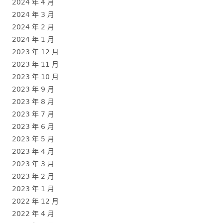
2024 年 4 月
2024 年 3 月
2024 年 2 月
2024 年 1 月
2023 年 12 月
2023 年 11 月
2023 年 10 月
2023 年 9 月
2023 年 8 月
2023 年 7 月
2023 年 6 月
2023 年 5 月
2023 年 4 月
2023 年 3 月
2023 年 2 月
2023 年 1 月
2022 年 12 月
2022 年 4 月