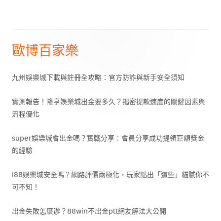
導
覽
歐博百家樂
Main
Sidebar
九州娛樂城下載與註冊全攻略：官方防詐與新手安全須知
實測報告！隆亨娛樂城出金要多久？揭密提款速度的關鍵因素與
流程優化
super娛樂城會出金嗎？實戰分享：會員分享成功提領巨額獎金
的經驗
i88娛樂城安全嗎？網路評價兩極化，玩家點出「這些」貓膩你不
可不知！
出金失敗怎麼辦？88win不出金ptt網友解法大公開