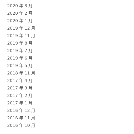
2020 年 3 月
2020 年 2 月
2020 年 1 月
2019 年 12 月
2019 年 11 月
2019 年 8 月
2019 年 7 月
2019 年 6 月
2019 年 5 月
2018 年 11 月
2017 年 4 月
2017 年 3 月
2017 年 2 月
2017 年 1 月
2016 年 12 月
2016 年 11 月
2016 年 10 月