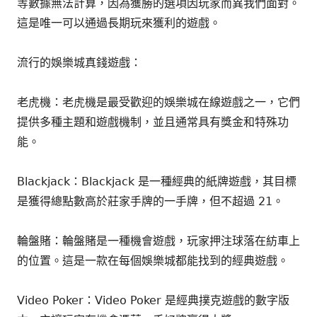
等數據無法計算，因為獲勝的選項因玩家而異我們面對。
這是唯一可以通過長期玩來獲利的遊戲。
流行的娛樂城真錢遊戲：
老虎機：老虎機是最受歡迎的娛樂城在線遊戲之一，它們
提供多種主題和遊戲機制，並且通常具有獎金和特殊功
能。
Blackjack：Blackjack 是一種經典的紙牌遊戲，其目標
是獲得總點數高於莊家手牌的一手牌，但不超過 21。
輪盤賭：輪盤賭是一種機會遊戲，玩家押注球落在紡車上
的位置。這是一款在每個娛樂城都能找到的經典遊戲。
Video Poker：Video Poker 是經典撲克遊戲的數字版