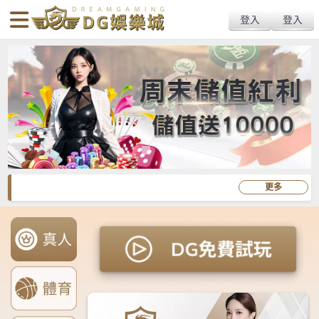
搜
Primary
Menu
尋
Menu
關
鍵
字: