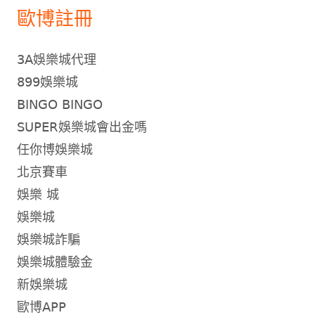
歐博註冊
3A娛樂城代理
899娛樂城
BINGO BINGO
SUPER娛樂城會出金嗎
任你博娛樂城
北京賽車
娛樂 城
娛樂城
娛樂城詐騙
娛樂城體驗金
新娛樂城
歐博APP