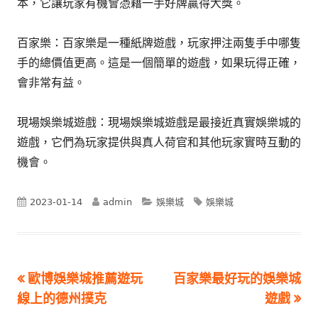
本，它讓玩家有機會憑藉一手好牌贏得大獎。
百家樂：百家樂是一種紙牌遊戲，玩家押注兩隻手中哪隻
手的總價值更高。這是一個簡單的遊戲，如果玩得正確，
會非常有益。
現場娛樂城遊戲：現場娛樂城遊戲是最接近真實娛樂城的
遊戲，它們為玩家提供與真人荷官和其他玩家實時互動的
機會。
Published
Author
Categories
Tags
2023-01-14
admin
娛樂城
娛樂城
on
Previous
Next
歐博娛樂城推薦遊玩
百家樂最好玩的娛樂城
文
article:
article:
線上的德州撲克￼
遊戲
章