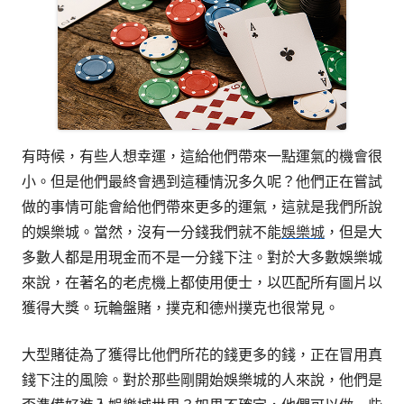
有時候，有些人想幸運，這給他們帶來一點運氣的機會很
小。但是他們最終會遇到這種情況多久呢？他們正在嘗試
做的事情可能會給他們帶來更多的運氣，這就是我們所說
的娛樂城。當然，沒有一分錢我們就不能
娛樂城
，但是大
多數人都是用現金而不是一分錢下注。對於大多數娛樂城
來說，在著名的老虎機上都使用便士，以匹配所有圖片以
獲得大獎。玩輪盤賭，撲克和德州撲克也很常見。
大型賭徒為了獲得比他們所花的錢更多的錢，正在冒用真
錢下注的風險。對於那些剛開始娛樂城的人來說，他們是