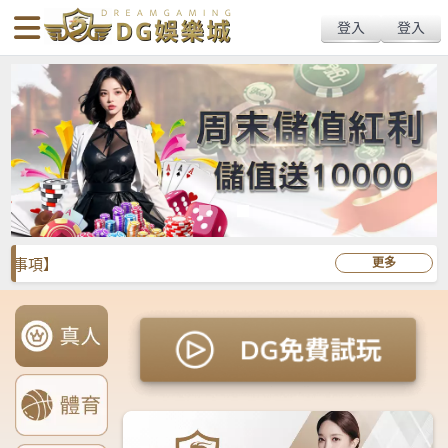
搜
Primary
Menu
尋
Menu
關
鍵
字: