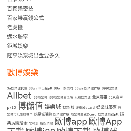
百家樂密技
百家樂贏錢公式
老虎機
返水賠率
鉅城娛樂
隆亨娛樂城出金要多久
歐博娛樂
3a娛樂城代理
88win不出金ptt
88win娛樂城
88win娛樂城詐騙
899娛樂城
Allbet
北京賽車
北京賽車
i88娛樂城
i88娛樂城安全嗎
九州娛樂城
博儲值
娛樂城
娛樂城優惠
pk10
娛樂 城
娛樂城dcard
娛
娛
娛樂城活動
樂城可以賺錢嗎？
娛樂城詐騙
娛樂城賺錢Dcard
娛樂城賺錢ptt
歐博app
歐博App
樂城體驗金
宅神爺
新娛樂城