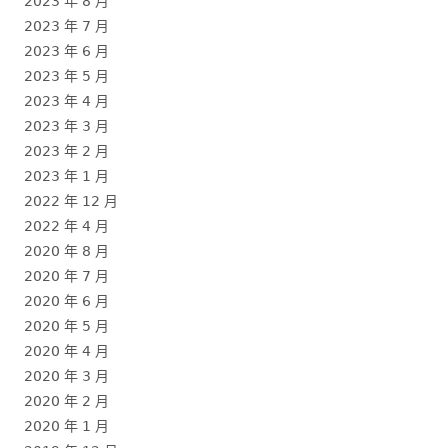
2023 年 8 月
2023 年 7 月
2023 年 6 月
2023 年 5 月
2023 年 4 月
2023 年 3 月
2023 年 2 月
2023 年 1 月
2022 年 12 月
2022 年 4 月
2020 年 8 月
2020 年 7 月
2020 年 6 月
2020 年 5 月
2020 年 4 月
2020 年 3 月
2020 年 2 月
2020 年 1 月