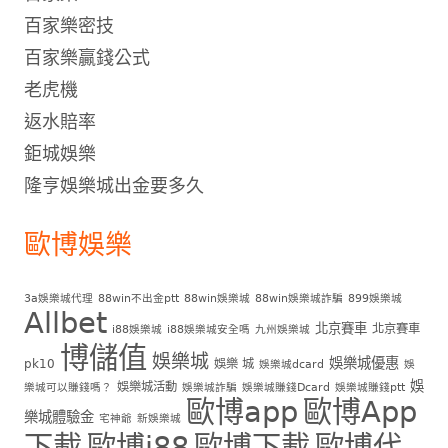
百家樂密技
百家樂贏錢公式
老虎機
返水賠率
鉅城娛樂
隆亨娛樂城出金要多久
歐博娛樂
3a娛樂城代理
88win不出金ptt
88win娛樂城
88win娛樂城詐騙
899娛樂城
Allbet
北京賽車
北京賽車
i88娛樂城
i88娛樂城安全嗎
九州娛樂城
博儲值
娛樂城
娛樂城優惠
pk10
娛樂 城
娛樂城dcard
娛
娛
娛樂城活動
樂城可以賺錢嗎？
娛樂城詐騙
娛樂城賺錢Dcard
娛樂城賺錢ptt
歐博app
歐博App
樂城體驗金
宅神爺
新娛樂城
下載
歐博i88
歐博下載
歐博代