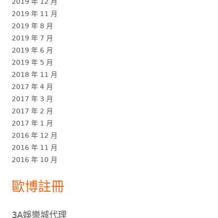
2019 年 12 月
2019 年 11 月
2019 年 8 月
2019 年 7 月
2019 年 6 月
2019 年 5 月
2018 年 11 月
2017 年 4 月
2017 年 3 月
2017 年 2 月
2017 年 1 月
2016 年 12 月
2016 年 11 月
2016 年 10 月
歐博註冊
3A娛樂城代理