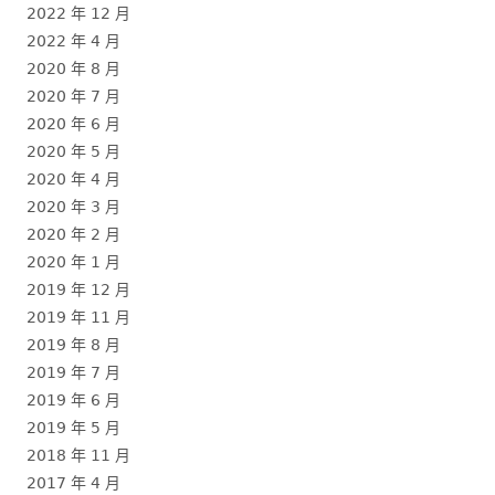
2022 年 12 月
2022 年 4 月
2020 年 8 月
2020 年 7 月
2020 年 6 月
2020 年 5 月
2020 年 4 月
2020 年 3 月
2020 年 2 月
2020 年 1 月
2019 年 12 月
2019 年 11 月
2019 年 8 月
2019 年 7 月
2019 年 6 月
2019 年 5 月
2018 年 11 月
2017 年 4 月