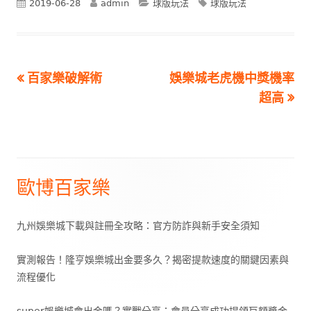
Published
Author
Categories
Tags
2019-06-28
admin
球版玩法
球版玩法
on
Previous
Next
百家樂破解術
娛樂城老虎機中獎機率
文
article:
article:
超高
章
導
覽
歐博百家樂
Main
Sidebar
九州娛樂城下載與註冊全攻略：官方防詐與新手安全須知
實測報告！隆亨娛樂城出金要多久？揭密提款速度的關鍵因素與
流程優化
super娛樂城會出金嗎？實戰分享：會員分享成功提領巨額獎金