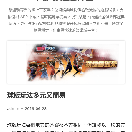
content
想體驗專業的線上百家樂？優塔娛樂城提供極致流暢的遊戲環境，支
援優塔 APP 下載，隨時隨地享受真人視訊樂趣。內建黃金俱樂部經典
玩法，更有詳細百家樂規則與勝率提升技巧公開。立即註冊，體驗全
網最穩定、出金最快速的娛樂城平台！
球版玩法多元又簡易
Author
Published
admin
2019-06-28
on
球版玩法每個地方的答案都不盡相同，但讓我以一般的方