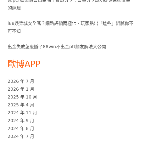
的經驗
i88娛樂城安全嗎？網路評價兩極化，玩家點出「這些」貓膩你不
可不知！
出金失敗怎麼辦？88win不出金ptt網友解法大公開
歐博APP
2026 年 7 月
2026 年 1 月
2025 年 10 月
2025 年 4 月
2024 年 11 月
2024 年 9 月
2024 年 8 月
2024 年 7 月