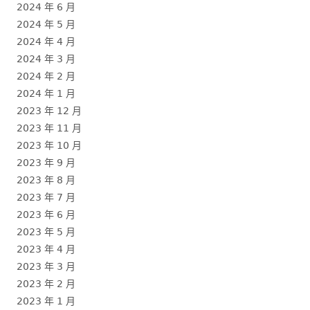
2024 年 6 月
2024 年 5 月
2024 年 4 月
2024 年 3 月
2024 年 2 月
2024 年 1 月
2023 年 12 月
2023 年 11 月
2023 年 10 月
2023 年 9 月
2023 年 8 月
2023 年 7 月
2023 年 6 月
2023 年 5 月
2023 年 4 月
2023 年 3 月
2023 年 2 月
2023 年 1 月