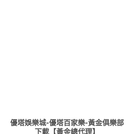
Skip
優塔娛樂城-優塔百家樂-黃金俱樂部
to
下載【黃金總代理】