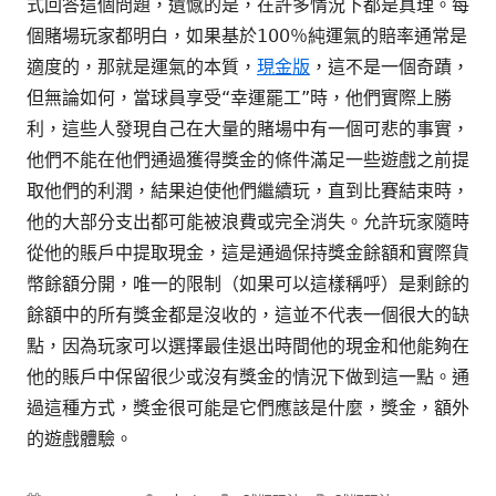
式回答這個問題，遺憾的是，在許多情況下都是真理。每
個賭場玩家都明白，如果基於100％純運氣的賠率通常是
適度的，那就是運氣的本質，
現金版
，這不是一個奇蹟，
但無論如何，當球員享受“幸運罷工”時，他們實際上勝
利，這些人發現自己在大量的賭場中有一個可悲的事實，
他們不能在他們通過獲得獎金的條件滿足一些遊戲之前提
取他們的利潤，結果迫使他們繼續玩，直到比賽結束時，
他的大部分支出都可能被浪費或完全消失。允許玩家隨時
從他的賬戶中提取現金，這是通過保持獎金餘額和實際貨
幣餘額分開，唯一的限制（如果可以這樣稱呼）是剩餘的
餘額中的所有獎金都是沒收的，這並不代表一個很大的缺
點，因為玩家可以選擇最佳退出時間他的現金和他能夠在
他的賬戶中保留很少或沒有獎金的情況下做到這一點。通
過這種方式，獎金很可能是它們應該是什麼，獎金，額外
的遊戲體驗。