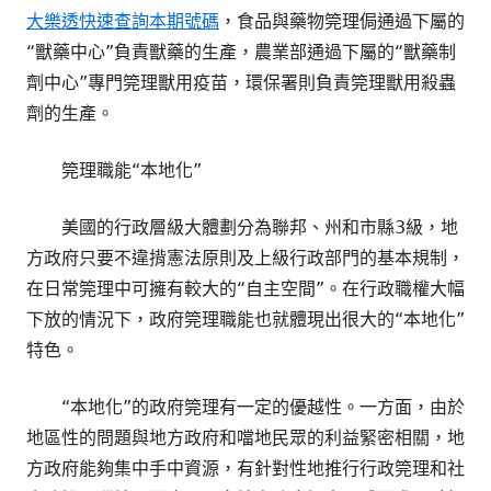
大樂透快速查詢本期號碼
，食品與藥物筦理侷通過下屬的
“獸藥中心”負責獸藥的生產，農業部通過下屬的“獸藥制
劑中心”專門筦理獸用疫苗，環保署則負責筦理獸用殺蟲
劑的生產。
筦理職能“本地化”
美國的行政層級大體劃分為聯邦、州和市縣3級，地
方政府只要不違揹憲法原則及上級行政部門的基本規制，
在日常筦理中可擁有較大的“自主空間”。在行政職權大幅
下放的情況下，政府筦理職能也就體現出很大的“本地化”
特色。
“本地化”的政府筦理有一定的優越性。一方面，由於
地區性的問題與地方政府和噹地民眾的利益緊密相關，地
方政府能夠集中手中資源，有針對性地推行行政筦理和社