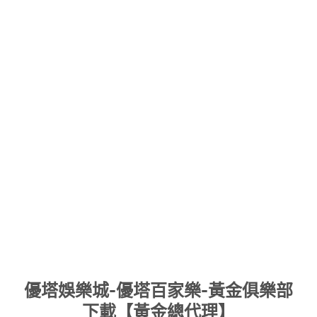
Skip
優塔娛樂城-優塔百家樂-黃金俱樂部
to
下載【黃金總代理】