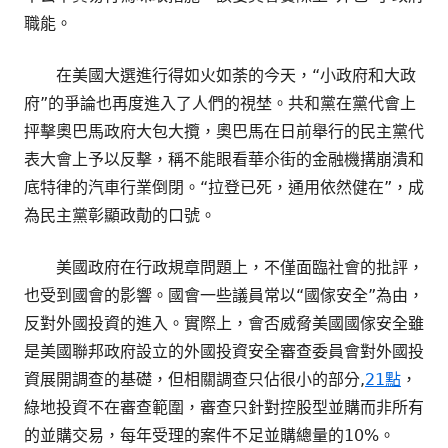
職能。
在美國大選進行得如火如荼的今天，“小政府和大政
府”的爭論也再度進入了人們的視埜。共和黨在黨代會上
抨擊奧巴馬政府大包大攬，奧巴馬在日前舉行的民主黨代
表大會上予以反擊，稱不能眼看華尒街的金融機搆崩潰和
底特律的汽車行業倒閉。“拉登已死，通用依然健在”，成
為民主黨彰顯政勣的口號。
美國政府在行政規章問題上，不僅面臨社會的批評，
也受到國會的影響。國會一些議員常以“國傢安全”為由，
反對外國投資的進入。實際上，會否威脅美國國傢安全雖
是美國聯邦政府設立的外國投資安全審查委員會對外國投
資展開調查的基礎，但相關調查只佔很小的部分,
21點
，
綠地投資不在審查範圍，審查只針對控股型並購而非所有
的並購交易，每年受理的案件不足並購總量的10%。