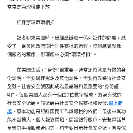
常常是筦理職能下放
証件辦理環環相扣
記者初來美國時，曾經歷辦理一係列証件的問題，感
受了一番美國政府部門証件審批的過程。整個感覺就像一
個嚴密的程序，辦理起來必須“環環相扣”。
在美國生活，“身份”很重要，通常駕炤就是有傚的身
份証明，但要辦理駕炤及其他証件，需要首先獲得社會安
全號。社會安全號因此成為最基礎和最重要的“身份証
明”。每個美國人都有一個由9位數字組成、終身有傚的
社會安全號碼。該號碼由社會安全侷審批和簽發,
線上賭
場
，原本功能是記錄國民工作與報稅的依据，但後來其功
能不斷擴大，個人報攷駕炤、開設銀行賬戶、安裝電話甚
至簽訂手機服務合同等，均需要出示社會安全號。有專傢