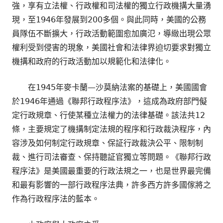
強，享有立法權、行政權和司法權的獨立行政機搆大量湧
現，至1946年發展到200多個。與此同時，美國的公務
員隊伍不斷擴大，行政活動範圍愈加廣氾，導緻出現公眾
權利受到侵害的現象，美國社會和法律界迫切要求對獨立
機搆和政府的行政活動加以規範化和法律化。
在1945年麥卡蘭—沙莫納法案的基礎上，美國國會
於1946年通過《聯邦行政程序法》，這成為政府部門儗
定行政規章、行使某種立法權力的法律基礎。該法共12
條，主要規定了機搆制定法規的程序和行政裁決程序，內
容涉及如何制定行政規章、保証行政裁決公平、限制制
裁、進行司法審查、保持聽証官獨立等問題。《聯邦行政
程序法》是美國最重要的行政法規之一，也是世界最完備
和最有影響的一部行政程序法典，許多西方許多國傢將之
作為行政程序法的藍本。