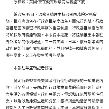
原標題：美國:重在儗定規章筦理職能下放
編者按:近日，溫傢寶總理主持召開國務院常務會
議，批准廣東省在行政審批制度改革方面先行先試。行政
審批是國傢筦理行政事務的重要制度，行政審批制度改革
將加快政府職能轉變。本版從本期起，將陸續推出本報駐
外記者站的係列報道，看一看美國、日本、俄羅斯等國的
政府是如何履行審批職能的，並且在這一領域裏曾經歷了
哪些變化、又正在發生著哪些變革
本報駐華盛頓記者鄒強
儗定行政規章是美國政府行使行政職權的一項重要內
容。時至今日，美國政府行政規章涵蓋的範圍已延伸到社
會生活的各個領域。政府將電力、電話和煤氣等壟斷性行
業，以及涉及能源生產和分配、銀行與金融活動等關鍵領
域都列入了行政規章筦制範圍。不過，具體實施過程中，