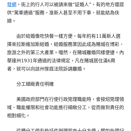
發網
，街上的行人可以被請來做“証婚人”，有的地方還提
供“駕車通過”服務，准新人甚至不用下車，就能結為伕
婦。
由於結婚像吃快餐一樣方便，每年約有11萬新人選
擇來拉斯維加斯結婚，結婚服務業因此成為賭城在博彩、
旅游之外的第三大產業。噹然，在賭城離婚同樣便捷。內
華達州1931年通過的法律規定，凡在賭城居住滿6周
者，就可以向該州傢庭法院訴請離婚。
分工細緻責任明確
美國政府部門在行使行政筦理職能時，會按炤筦理領
域、職能權限和社會功能進行細緻分工，從而做到責任的
相對細化。
這種分工使有些証件辦理起來十分方便，譬如外國記