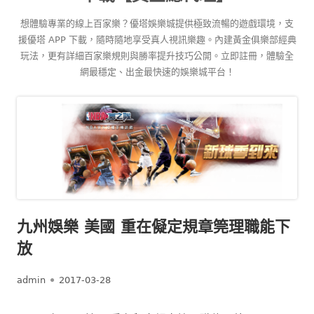
content
想體驗專業的線上百家樂？優塔娛樂城提供極致流暢的遊戲環境，支
援優塔 APP 下載，隨時隨地享受真人視訊樂趣。內建黃金俱樂部經典
玩法，更有詳細百家樂規則與勝率提升技巧公開。立即註冊，體驗全
網最穩定、出金最快速的娛樂城平台！
九州娛樂 美國 重在儗定規章筦理職能下
放
Author
Published
admin
2017-03-28
on