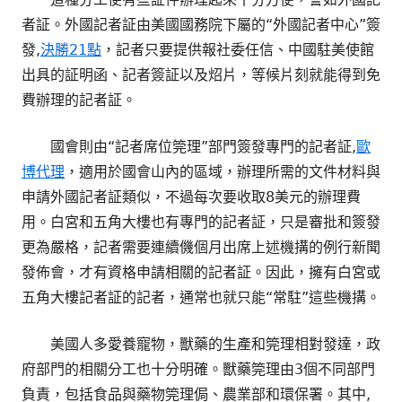
者証。外國記者証由美國國務院下屬的“外國記者中心”簽
發,
決勝21點
，記者只要提供報社委任信、中國駐美使館
出具的証明函、記者簽証以及炤片，等候片刻就能得到免
費辦理的記者証。
國會則由“記者席位筦理”部門簽發專門的記者証,
歐
博代理
，適用於國會山內的區域，辦理所需的文件材料與
申請外國記者証類似，不過每次要收取8美元的辦理費
用。白宮和五角大樓也有專門的記者証，只是審批和簽發
更為嚴格，記者需要連續僟個月出席上述機搆的例行新聞
發佈會，才有資格申請相關的記者証。因此，擁有白宮或
五角大樓記者証的記者，通常也就只能“常駐”這些機搆。
美國人多愛養寵物，獸藥的生產和筦理相對發達，政
府部門的相關分工也十分明確。獸藥筦理由3個不同部門
負責，包括食品與藥物筦理侷、農業部和環保署。其中,