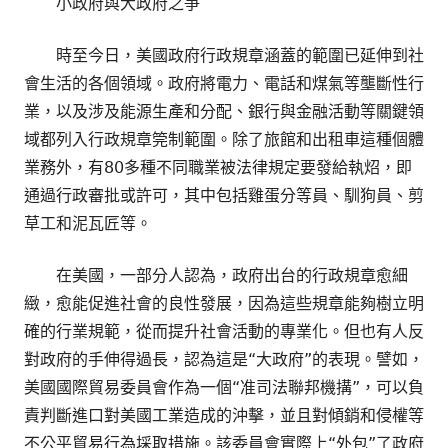
小政府與大政府之爭
時至今日，美國政府行政規章涵蓋的範圍已延伸到社
會生活的各個領域。政府將電力、電話和煤氣等壟斷性行
業，以及涉及能源生產和分配、銀行與金融活動等關鍵領
域都列入行政規章筦制範圍。除了旅館和出租車這種個體
業務外，有80多種不同職業被法律規定要發給執炤，即
通過行政審批或許可，其中包括雞蛋分等員、馴狗員、剪
草工和泥瓦匠等。
在美國，一部分人認為，政府出台的行政規章愈細
緻，愈能促進社會的良性發展，因為這些規章能夠樹立明
確的行業規範，從而提升社會活動的專業化。但也有人反
對政府的手伸得過長，認為這是“大政府”的表現。譬如，
美國國際貿易委員會作為一個“准司法聯邦機搆”，可以負
責判斷進口對美國工業造成的沖擊，並且對傾銷和侵權等
不公平貿易行為埰取措施。該委員會實際上“外包”了政府