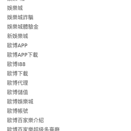
娛樂城
娛樂城詐騙
娛樂城體驗金
新娛樂城
歐博APP
歐博APP下載
歐博I88
歐博下載
歐博代理
歐博儲值
歐博娛樂城
歐博帳號
歐博百家樂介紹
歐博百家樂超級多臺廳