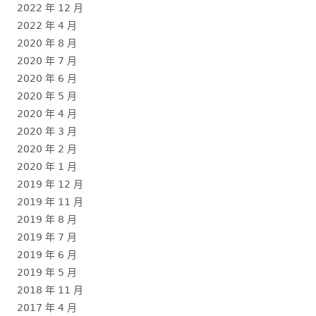
2022 年 12 月
2022 年 4 月
2020 年 8 月
2020 年 7 月
2020 年 6 月
2020 年 5 月
2020 年 4 月
2020 年 3 月
2020 年 2 月
2020 年 1 月
2019 年 12 月
2019 年 11 月
2019 年 8 月
2019 年 7 月
2019 年 6 月
2019 年 5 月
2018 年 11 月
2017 年 4 月