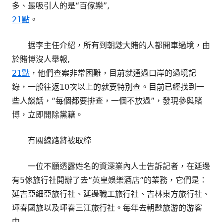
多、最吸引人的是“百傢樂”,
21點
。
据李主任介紹，所有到朝尟大賭的人都開車過境，由
於賭博沒人舉報,
21點
，他們查案非常困難，目前就通過口岸的過境記
錄，一般往返10次以上的就要特別查。目前已經找到一
些人談話，“每個都要排查，一個不放過”，發現參與賭
博，立即開除黨籍。
有關線路將被取締
一位不願透露姓名的資深業內人士告訴記者，在延邊
有5傢旅行社開辦了去“英皇娛樂酒店”的業務，它們是：
延吉亞細亞旅行社、延邊職工旅行社、吉林東方旅行社、
琿春國旅以及琿春三江旅行社。每年去朝尟旅游的游客
中,