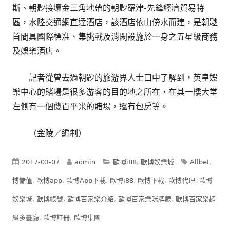
斯、朝尟接壤金三角地帶的朝尟羅津-先鋒經濟貿易特
區，水陸交通網直達酒店，該酒店依山傍水而建，是朝尟
首間具國際標准、集挑戰及消閑設施於一身之五星級商務
及娛樂酒店。
記者從曾去過朝尟的旅游界人士口中了解到，英皇娛
樂中心的賭場是很多游客的目的地之所在，在其一樓大堂
左側有一個僟百平米的賭場，還有包房等。
（金陵／編制）
Published
Author
Categories
Tags
2017-03-07
admin
歐博i88
,
歐博娛樂城
Allbet
,
on
博儲值
,
歐博app
,
歐博App下載
,
歐博i88
,
歐博下載
,
歐博代理
,
歐博
娛樂城
,
歐博帳號
,
歐博百家樂介紹
,
歐博百家樂咪牌廳
,
歐博百家樂超
級多臺廳
,
歐博註冊
,
歐博集團