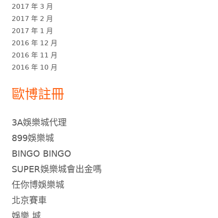
2017 年 3 月
2017 年 2 月
2017 年 1 月
2016 年 12 月
2016 年 11 月
2016 年 10 月
歐博註冊
3A娛樂城代理
899娛樂城
BINGO BINGO
SUPER娛樂城會出金嗎
任你博娛樂城
北京賽車
娛樂 城