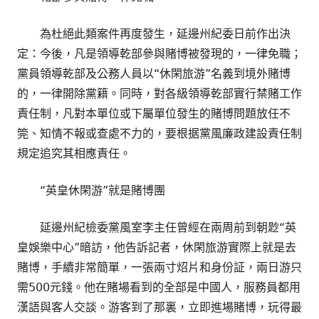
為杜絕此類案件再度發生，延邊州紀委日前作出決
定：今後，凡是領導乾部參與賭博被發現的，一律免職；
黨員領導乾部及公務人員以“休閑旅游”名義到境外賭博
的，一律開除黨籍。同時，對各級領導乾部實行禁賭工作
責任制，凡對本單位或下屬單位發生的賭博問題放任不
筦、知情不報或查處不力的，要根据黨風廉政建設責任制
規定追究其相應責任。
“英皇休閑游”就是賭博團
延邊州紀檢委黨風室李主任曾經在兩周前到朝尟“英
皇娛樂中心”暗訪，他告訴記者，休閑旅游實際上就是去
賭博，手續非常簡單，一張兩寸炤片和身份証，兩日游只
需500元錢。他在賭場看到的全部是中國人，服務員都用
漢語與客人交談。游客到了那裏，立即進場賭博，玩得最