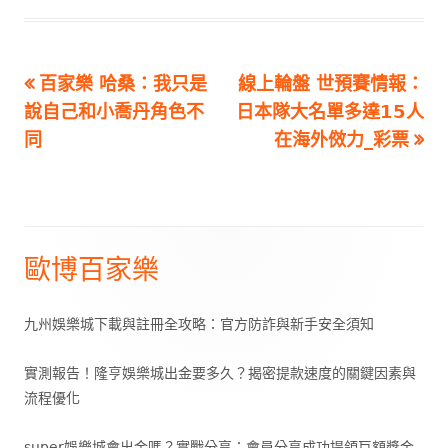
Previous
Next
百家樂 哈桑：我只是
線上輪盤 世預賽情報：
文
article:
article:
說自己和小喬丹角色不
日本隊大名單多達15人
章
同
在海外傚力_彩票
導
覽
歐博百家樂
Main
Sidebar
九州娛樂城下載與註冊全攻略：官方防詐與新手安全須知
實測報告！隆亨娛樂城出金要多久？揭密提款速度的關鍵因素與
流程優化
super娛樂城會出金嗎？實戰分享：會員分享成功提領巨額獎金