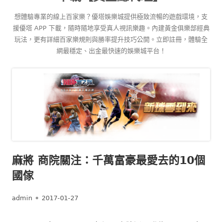
content
想體驗專業的線上百家樂？優塔娛樂城提供極致流暢的遊戲環境，支
援優塔 APP 下載，隨時隨地享受真人視訊樂趣。內建黃金俱樂部經典
玩法，更有詳細百家樂規則與勝率提升技巧公開。立即註冊，體驗全
網最穩定、出金最快速的娛樂城平台！
麻將 商院關注：千萬富豪最愛去的10個
國傢
Author
Published
admin
2017-01-27
on