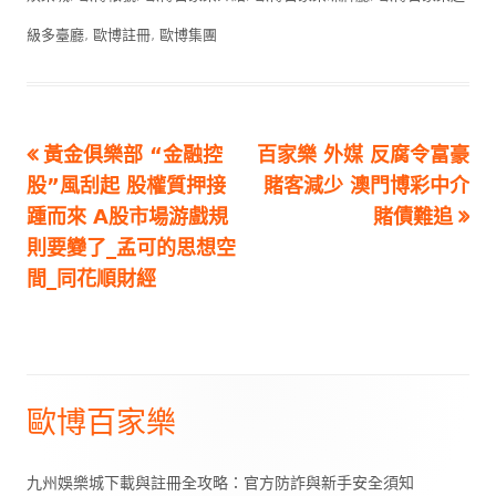
級多臺廳
,
歐博註冊
,
歐博集團
Previous
Next
黃金俱樂部 “金融控
百家樂 外媒 反腐令富豪
文
article:
article:
股”風刮起 股權質押接
賭客減少 澳門博彩中介
章
踵而來 A股市場游戲規
賭債難追
則要變了_孟可的思想空
導
間_同花順財經
覽
歐博百家樂
Main
Sidebar
九州娛樂城下載與註冊全攻略：官方防詐與新手安全須知