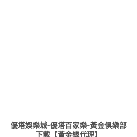
Skip
優塔娛樂城-優塔百家樂-黃金俱樂部
to
下載【黃金總代理】