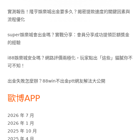
實測報告！隆亨娛樂城出金要多久？揭密提款速度的關鍵因素與
流程優化
super娛樂城會出金嗎？實戰分享：會員分享成功提領巨額獎金
的經驗
i88娛樂城安全嗎？網路評價兩極化，玩家點出「這些」貓膩你不
可不知！
出金失敗怎麼辦？88win不出金ptt網友解法大公開
歐博APP
2026 年 7 月
2026 年 1 月
2025 年 10 月
2025 年 4 月