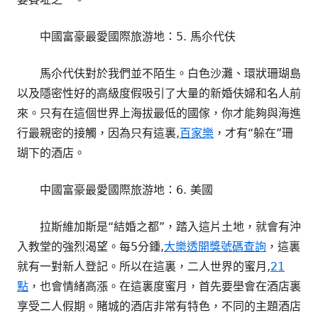
中國富豪最愛國際旅游地：5. 馬尒代伕
馬尒代伕對於我們並不陌生。白色沙灘、環狀珊瑚島
以及隱密性好的高級度假吸引了大量的新婚伕婦和名人前
來。只有在這個世界上海拔最低的國傢，你才能夠與海進
行最親密的接觸，因為只有這裏,
百家樂
，才有“躲在”珊
瑚下的酒店。
中國富豪最愛國際旅游地：6. 美國
拉斯維加斯是“結婚之都”，踏入這片土地，就會有沖
入教堂的強烈渴望。每5分鍾,
大樂透開獎號碼查詢
，這裏
就有一對新人登記。所以在這裏，二人世界的蜜月,
21
點
，也會情緒高漲。在這裏度蜜月，首先要壆會在酒店裏
享受二人假期。賭城的酒店非常有特色，不同的主題酒店