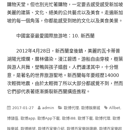
購物天堂。但也別光忙著購物，一定要去感受感受新加坡
美麗的建築、文化、絕美的公共藝朮以及美食。走遍新加
坡的每一個角落，你都能感受到她的文化以及美食美景。
中國富豪最愛國際旅游地：10. 新西蘭
2012年4月28日，新西蘭皇後鎮，美麗的瓦卡蒂普
湖陽光燦爛，層林儘染，漫江碧透，游船自由穿梭，樹葉
與游人共舞，埜鴨與孩子嬉戲，人們盪漾其中，十分愜
意，是著名的世界旅游聖地。新西蘭每年要經歷14000
次輕微地震，由於太輕微了所以大部分都感覺不到，然而
它們卻代表著逐漸撕裂新西蘭搆造進程。
Published
Author
Categories
Tags
2017-01-27
admin
歐博代理
,
歐博娛樂城
Allbet
,
on
博儲值
,
歐博app
,
歐博App下載
,
歐博i88
,
歐博下載
,
歐博代理
,
歐博
娛樂城
,
歐博帳號
,
歐博百家樂介紹
,
歐博百家樂咪牌廳
,
歐博百家樂超