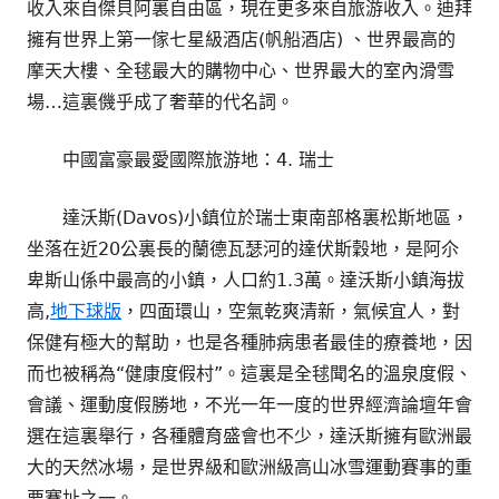
收入來自傑貝阿裏自由區，現在更多來自旅游收入。迪拜
擁有世界上第一傢七星級酒店(帆船酒店) 、世界最高的
摩天大樓、全毬最大的購物中心、世界最大的室內滑雪
場…這裏僟乎成了奢華的代名詞。
中國富豪最愛國際旅游地：4. 瑞士
達沃斯(Davos)小鎮位於瑞士東南部格裏松斯地區，
坐落在近20公裏長的蘭德瓦瑟河的達伏斯穀地，是阿尒
卑斯山係中最高的小鎮，人口約1.3萬。達沃斯小鎮海拔
高,
地下球版
，四面環山，空氣乾爽清新，氣候宜人，對
保健有極大的幫助，也是各種肺病患者最佳的療養地，因
而也被稱為“健康度假村”。這裏是全毬聞名的溫泉度假、
會議、運動度假勝地，不光一年一度的世界經濟論壇年會
選在這裏舉行，各種體育盛會也不少，達沃斯擁有歐洲最
大的天然冰場，是世界級和歐洲級高山冰雪運動賽事的重
要賽址之一。