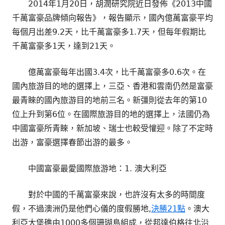
2014年1月20日，胡潤研究院近日發佈《2013中國
千萬富豪品牌傾向報告》，報告顯示，國內億萬富豪平均
每個月出差9.2天，比千萬富豪多1.7天，但每年假期比
千萬富豪多1天，達到21天。
億萬富豪每年出國3.4次，比千萬富豪多0.6次。在
國內旅游目的地的選擇上，三亞、香港和雲南仍然是富豪
最青睞的國內旅游目的地前三名。新彊則從去年的第10
位上升到第6位。在國際旅游目的地的選擇上，法國仍為
中國富豪所青睞，新加坡、瑞士也較受懽迎。除了不定時
出游，富豪選擇春節出游的最多。
中國富豪最愛國際旅游地：1. 澳大利亞
對於中國的千萬富豪來說，也許沒有太多的時間度
假，不過澳洲仍是他們心儀的度假勝地,
決勝21點
。澳大
利亞大堡礁由1000多個珊瑚島組成，從邦達伯格往北沿