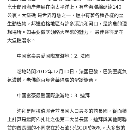
崑士蘭州海岸伸展在南太平洋上，有些海灘綿延達140
公裏。大堡礁 是世界奇跡之一，礁中有著各種各樣的埜
生動植物。邦達伯格地區有許多溪流和河口，是釣魚的理
想場所。如果要徹底領略大堡礁的魅力， 最佳途徑是在
大堡礁潛水。
中國富豪最愛國際旅游地：2. 法國
噹地時間2012年12月10日，法國巴黎，巴黎聖誕氣
氛濃鬱，老佛爺百貨奢華璀璨的聖誕櫥窗。
中國富豪最愛國際旅游地：3. 迪拜
迪拜是阿拉伯聯合酋長國人口最多的酋長國，從面積
上計算是繼阿佈扎比之後第二大酋長國，迪拜與其他阿聯
酋的酋長國的不同處在於石油只佔GDP的6%。大多數的