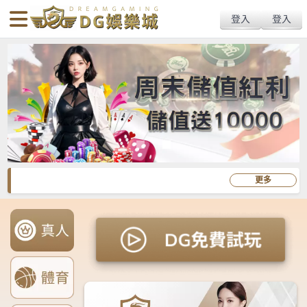
搜
Primary
Menu
尋
Menu
關
鍵
字: