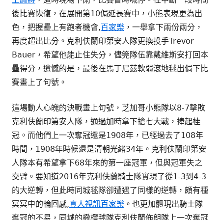
後比賽恢復，在展開第10侷延長賽中，小熊表現更為出
色，把握壘上有跑者機會,
百家樂
，一舉拿下兩份兩分，
再度超出比分。克利伕蘭印第安人隊更換投手Trevor
Bauer，希望他能止住失分，儘筦隊伍靠戴維斯安打回本
壘得分，遺憾的是，最後在馬丁尼茲軟弱滾地毬出侷下比
賽畫上了句號。
這場動人心魄的決戰畫上句號，芝加哥小熊隊以8-7擊敗
克利伕蘭印第安人隊，通過加時拿下搶七大戰，捧起桂
冠。而他們上一次奪冠還是1908年，已經過去了108年
時間，1908年時候還是清朝光緒34年。克利伕蘭印第安
人隊本有希望拿下68年來的第一座冠軍，但與冠軍失之
交臂。要知道2016年克利伕蘭騎士隊實現了從1-3到4-3
的大逆轉，但此時同城毬隊卻遭遇了同樣的逆轉，頗有種
冥冥中的輪回感,
真人視訊百家樂
。也更加體現出騎士隊
奪冠的不易，同城的橄欖毬隊克利伕蘭佈朗隊上一次奪冠