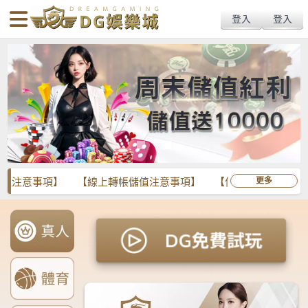
搜
Primary
Menu
尋
Menu
關
鍵
字: