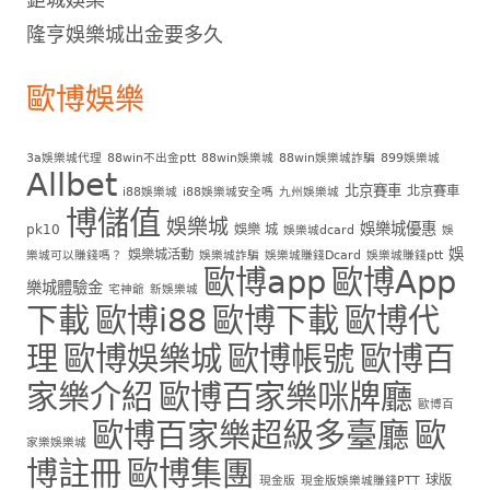
隆亨娛樂城出金要多久
歐博娛樂
3a娛樂城代理
88win不出金ptt
88win娛樂城
88win娛樂城詐騙
899娛樂城
Allbet
北京賽車
北京賽車
i88娛樂城
i88娛樂城安全嗎
九州娛樂城
博儲值
娛樂城
娛樂城優惠
pk10
娛樂 城
娛樂城dcard
娛
娛
娛樂城活動
樂城可以賺錢嗎？
娛樂城詐騙
娛樂城賺錢Dcard
娛樂城賺錢ptt
歐博app
歐博App
樂城體驗金
宅神爺
新娛樂城
下載
歐博i88
歐博下載
歐博代
理
歐博娛樂城
歐博帳號
歐博百
家樂介紹
歐博百家樂咪牌廳
歐博百
歐博百家樂超級多臺廳
歐
家樂娛樂城
博註冊
歐博集團
球版
現金版
現金版娛樂城賺錢PTT