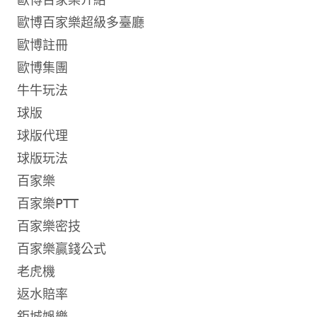
歐博百家樂超級多臺廳
歐博註冊
歐博集團
牛牛玩法
球版
球版代理
球版玩法
百家樂
百家樂PTT
百家樂密技
百家樂贏錢公式
老虎機
返水賠率
鉅城娛樂