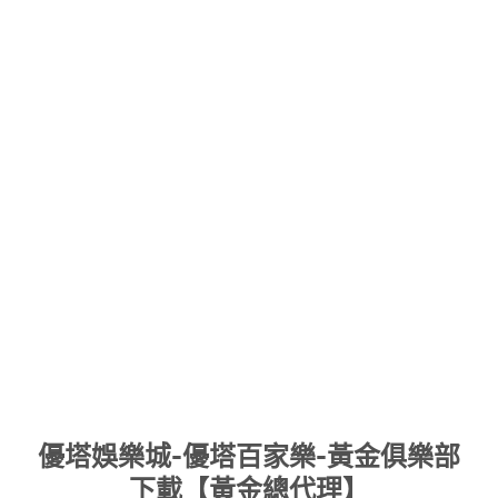
Skip
優塔娛樂城-優塔百家樂-黃金俱樂部
to
下載【黃金總代理】