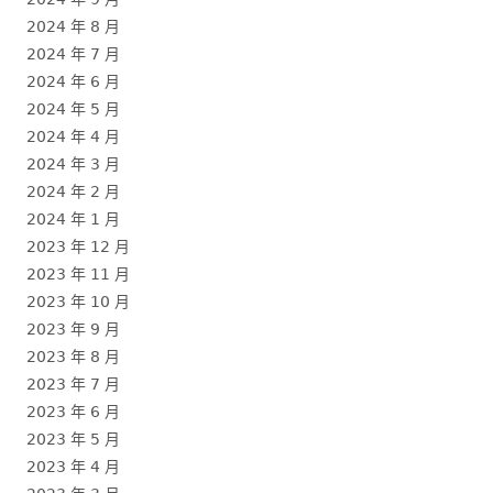
2024 年 8 月
2024 年 7 月
2024 年 6 月
2024 年 5 月
2024 年 4 月
2024 年 3 月
2024 年 2 月
2024 年 1 月
2023 年 12 月
2023 年 11 月
2023 年 10 月
2023 年 9 月
2023 年 8 月
2023 年 7 月
2023 年 6 月
2023 年 5 月
2023 年 4 月