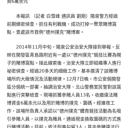
in
資6萬余元
a
本報訊 （記者 白雪峰 通訊員 劉剛）陽泉警方經過
new
前期縝密偵查，抓住有利戰機，成功打掉一聚眾賭博窩
window
點，查處該市首例“德州撲克”賭博案。
2014年11月中旬，陽泉公安治安大隊接到舉報，反
映在開發區青島路附近有一處以“德州撲克”競技比賽為幌
子的賭博窩點。接此線索後，治安大隊立即組織專人進行
祕密偵查。經過20多天的細緻工作，基本摸清了該賭博
場所的大緻情況及活動規律。12月7日晚，市公安侷開發
區分侷統一部署，抽調治安大隊、北山警務室民警對該窩
點進行突擊檢查，現場抓獲參賭人員13名，收繳違法賭
博資金6萬余元以及用於賭博的撲克、籌碼。經連夜工
作，該場所負責人承認以“德州撲克”體育競技活動為名吸
引參賭人員，以撲克為賭具，通過現金換取籌碼的方式進
行賭博活動。目前，依法刑事勾留3人，其余參賭違法行