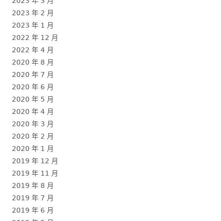
2023 年 3 月
2023 年 2 月
2023 年 1 月
2022 年 12 月
2022 年 4 月
2020 年 8 月
2020 年 7 月
2020 年 6 月
2020 年 5 月
2020 年 4 月
2020 年 3 月
2020 年 2 月
2020 年 1 月
2019 年 12 月
2019 年 11 月
2019 年 8 月
2019 年 7 月
2019 年 6 月