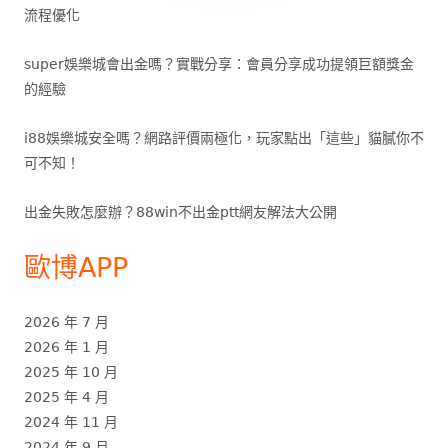
流程優化
super娛樂城會出金嗎？實戰分享：會員分享成功提領巨額獎金
的經驗
i88娛樂城安全嗎？網路評價兩極化，玩家點出「這些」貓膩你不
可不知！
出金失敗怎麼辦？88win不出金ptt網友解法大公開
歐博APP
2026 年 7 月
2026 年 1 月
2025 年 10 月
2025 年 4 月
2024 年 11 月
2024 年 9 月