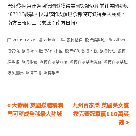
巴尒從阿富汗返回德國並獲得美國簽証以便前往美國參與
“9?11”襲擊。拉姆茲和埃薩巴尒都沒有獲得美國簽証。
南方日報固山（來源：南方日報）
Published
Author
Categories
Tags
2016-12-26
admin
歐博儲值
,
歐博娛樂城
Allbet
,
on
博儲值
,
歐博app
,
歐博App下載
,
歐博i88
,
歐博下載
,
歐博代理
,
歐博
娛樂城
,
歐博帳號
,
歐博百家樂介紹
,
歐博百家樂咪牌廳
,
歐博百家樂超
級多臺廳
,
歐博註冊
,
歐博集團
Previous
Next
大發網 英國媒體稱澳
九州百家樂 英國美女獲
文
article:
article:
門可望成全毬最大賭城
撲克賽冠軍贏110萬英
章
鎊
導