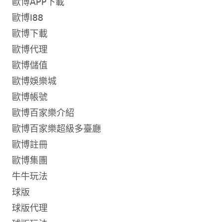
歐博APP下載
歐博I88
歐博下載
歐博代理
歐博儲值
歐博娛樂城
歐博帳號
歐博百家樂介紹
歐博百家樂超級多臺廳
歐博註冊
歐博集團
牛牛玩法
球版
球版代理