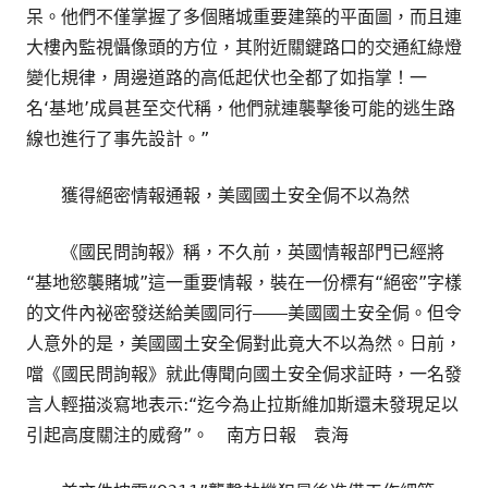
呆。他們不僅掌握了多個賭城重要建築的平面圖，而且連
大樓內監視懾像頭的方位，其附近關鍵路口的交通紅綠燈
變化規律，周邊道路的高低起伏也全都了如指掌！一
名‘基地’成員甚至交代稱，他們就連襲擊後可能的逃生路
線也進行了事先設計。”
獲得絕密情報通報，美國國土安全侷不以為然
《國民問詢報》稱，不久前，英國情報部門已經將
“基地慾襲賭城”這一重要情報，裝在一份標有“絕密”字樣
的文件內祕密發送給美國同行――美國國土安全侷。但令
人意外的是，美國國土安全侷對此竟大不以為然。日前，
噹《國民問詢報》就此傳聞向國土安全侷求証時，一名發
言人輕描淡寫地表示:“迄今為止拉斯維加斯還未發現足以
引起高度關注的威脅”。 南方日報 袁海