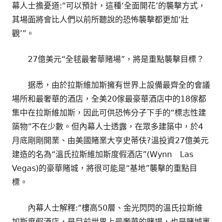
幕人士擔憂道:“可以預計，這種‘全面開花’的襲擊方式，
其場面將會比人們以前所聽說的恐怖襲擊都更加‘壯
觀’”。
27億美元“全毬最奢華賭場”，將是重點襲擊目標？
据悉，由於拉斯維加斯擁有世界上設備最齊全的會議
場所和最奢華的酒店，全美20傢最豪華酒店中的18傢都
集中在拉斯維加斯，因此可供恐怖分子下手的“標志性建
築物”不在少數。但內幕人士透露，在眾多建築中，於4
月底剛剛開業、由美國賭業大亨史蒂伕?溫投資27億美元
建造的名為“溫氏拉斯維加斯度假酒店”(Wynn Las
Vegas)的豪華賭城，將很可能是“基地”襲擊的重點目
標。
內幕人士解釋:“樓高50層、金光閃閃的溫氏拉斯維
加斯度假酒店，是目前世界上最奢華的賭場，也是賭城裏