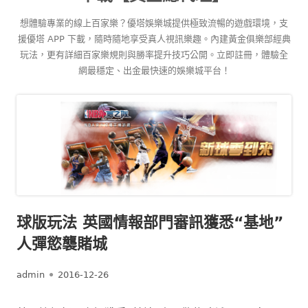
content
想體驗專業的線上百家樂？優塔娛樂城提供極致流暢的遊戲環境，支
援優塔 APP 下載，隨時隨地享受真人視訊樂趣。內建黃金俱樂部經典
玩法，更有詳細百家樂規則與勝率提升技巧公開。立即註冊，體驗全
網最穩定、出金最快速的娛樂城平台！
球版玩法 英國情報部門審訊獲悉“基地”
人彈慾襲賭城
Author
Published
admin
2016-12-26
on