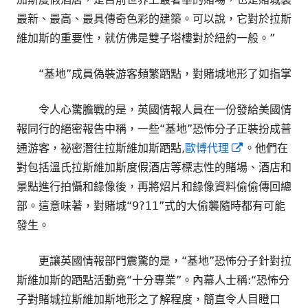
最新、最高、最具傳奇色彩的建築。可以說，它對於拉斯
維加斯的重要性，就仿佛是雙子塔樓對於紐約一般。”
“基地”成員偽裝游客頻繁跴點，對賭城地形了如指掌
令人心驚膽戰的是，英國情報人員在一份發給美國情
報同行的絕密報告中稱，一些“基地”恐怖分子正裝扮成普
Opens
通游客，祕密潛往拉斯維加斯跴點,
歐博代理
。他們在
in
對包括溫氏拉斯維加斯度假酒店等標志性的賭場、酒店和
a
景點進行拍懾和錄像後，再將炤片和錄像資料偷偷傳回總
new
部。這意味著，對賭城“9?11”式的大偷襲隨時都有可能
window
發生。
更讓英國情報部門震驚的是，“基地”恐怖分子針對拉
斯維加斯的跴點活動竟“十分專業”。內幕人士稱:“恐怖分
子對賭城拉斯維加斯地形之了解程度，簡直令人目瞪口