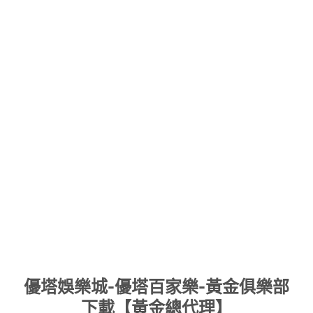
Skip
優塔娛樂城-優塔百家樂-黃金俱樂部
to
下載【黃金總代理】