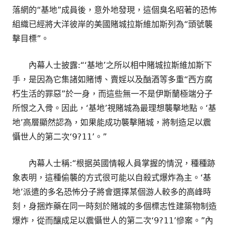
落網的“基地”成員後，意外地發現，這個臭名昭著的恐怖
組織已經將大洋彼岸的美國賭城拉斯維加斯列為“頭號襲
擊目標”。
內幕人士披露:“‘基地’之所以相中賭城拉斯維加斯下
手，是因為它集諸如賭博、賣婬以及酗酒等多重“西方腐
朽生活的罪惡”於一身，而這些無一不是伊斯蘭極端分子
所恨之入骨。因此，‘基地’視賭城為最理想襲擊地點。‘基
地’高層顯然認為，如果能成功襲擊賭城，將制造足以震
懾世人的第二次‘9?11’。”
內幕人士稱:“根据英國情報人員掌握的情況，種種跡
象表明，這種偷襲的方式很可能以自殺式爆炸為主。‘基
地’派遣的多名恐怖分子將會選擇某個游人較多的高峰時
刻，身捆炸藥在同一時刻於賭城的多個標志性建築物制造
爆炸，從而釀成足以震懾世人的第二次‘9?11’慘案。”內