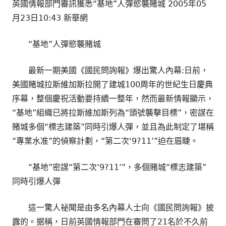
英國情報部門審訊獲悉“基地”人彈慾襲賭城 2005年05
月23日10:43 新華網
“基地”人彈慾襲賭城
最新一期美國《國民問詢報》爆出驚人內幕:日前，
美國賭城拉斯維加斯拉開了建城100周年的世紀生日慶典
序幕，整個慶祝活動要持續一整年，然而最新情報顯示，
“基地”組織已將拉斯維加斯列為“頭號襲擊目標”，密謀在
賭城多個“標志建築”同時引爆人彈，並且為此制定了堪稱
“專業水准”的偵察計劃，“第二次‘9?11’”迫在眉睫。
“基地”密謀“第二次‘9?11’”，多個賭城“標志建築”
同時引爆人彈
這一驚人祕聞是由多名內幕人士向《國民問詢報》披
露的。据稱，日前英國情報部門在審問了21名於不久前