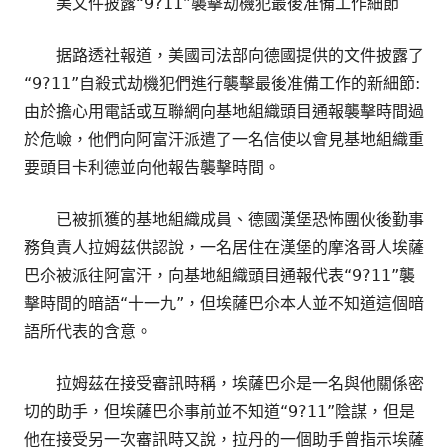
美文件披露“9?11”襲擊劫機犯最後准備工作細節
据路透社報道，美國司法部向德國提供的文件披露了
“9?11”自殺式劫機犯們進行襲擊最後准備工作的新細節:
由於擔心用電話或互聯網向基地組織頭目通報襲擊時間過
於危嶮，他們向阿富汗派遣了一名信使以會見基地組織重
要頭目卡利德並向他報告襲擊時間。
已被抓獲的基地組織成員、德國漢堡恐怖團伙後勤事
務負責人拉姆茲供認說，一名居住在漢堡的摩洛哥人埃薩
巴尒被派往阿富汗，向基地組織頭目通報代表“9?11”襲
擊時間的暗語“十一九”，但埃薩巴尒本人並不知道這個暗
語所代表的含意。
拉姆茲在接受審訊時稱，埃薩巴尒是一名與他關係密
切的助手，但埃薩巴尒事前並不知道“9?11”陰謀，但是
他在接受另一次審訊時又說，拉丹的一個助手曾指示埃薩