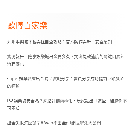
覽
歐博百家樂
Main
Sidebar
九州娛樂城下載與註冊全攻略：官方防詐與新手安全須知
實測報告！隆亨娛樂城出金要多久？揭密提款速度的關鍵因素與
流程優化
super娛樂城會出金嗎？實戰分享：會員分享成功提領巨額獎金
的經驗
i88娛樂城安全嗎？網路評價兩極化，玩家點出「這些」貓膩你不
可不知！
出金失敗怎麼辦？88win不出金ptt網友解法大公開