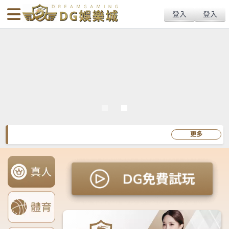
搜
Primary
Menu
尋
Menu
關
鍵
字: