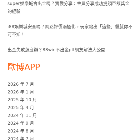
super娛樂城會出金嗎？實戰分享：會員分享成功提領巨額獎金
的經驗
i88娛樂城安全嗎？網路評價兩極化，玩家點出「這些」貓膩你不
可不知！
出金失敗怎麼辦？88win不出金ptt網友解法大公開
歐博APP
2026 年 7 月
2026 年 1 月
2025 年 10 月
2025 年 4 月
2024 年 11 月
2024 年 9 月
2024 年 8 月
2024 年 7 月