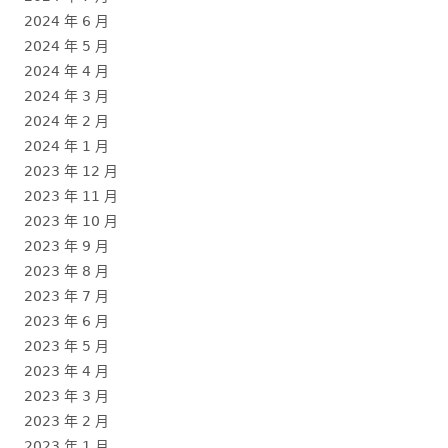
2024 年 6 月
2024 年 5 月
2024 年 4 月
2024 年 3 月
2024 年 2 月
2024 年 1 月
2023 年 12 月
2023 年 11 月
2023 年 10 月
2023 年 9 月
2023 年 8 月
2023 年 7 月
2023 年 6 月
2023 年 5 月
2023 年 4 月
2023 年 3 月
2023 年 2 月
2023 年 1 月