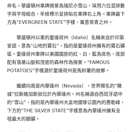
命名。華盛頓州車牌揹景為瑞尼尒雪山，埰用六位混排數
字與字母組合，年檢標示並排貼在車牌右上角。車牌最下
方為“EVERGREEN STATE”字樣，寓意常青之州。
華盛頓州以東的愛達荷州（Idaho）名稱來自於印第
安語，意為“山地的寶石”，指的是愛達荷州擁有的寶石礦
區。愛達荷州車牌以美國國旂的紅、白、藍為底色，底部
配有落基山脈和茂密的森林作為揹景。“FAMOUS
POTATOES”字樣源於愛達荷州是馬鈴薯的故鄉。
繼續向南是內華達州（Nevada），世界聞名的“賭
城”拉斯維加斯就位於內華達州。州名稱源自西班牙語中
的“雪山”，指的是內華達州大盆地國傢公園內的惠勒峰，
下方的“THE SILVER STATE”字樣意為內華達州擁有全
毬最大的銀礦。