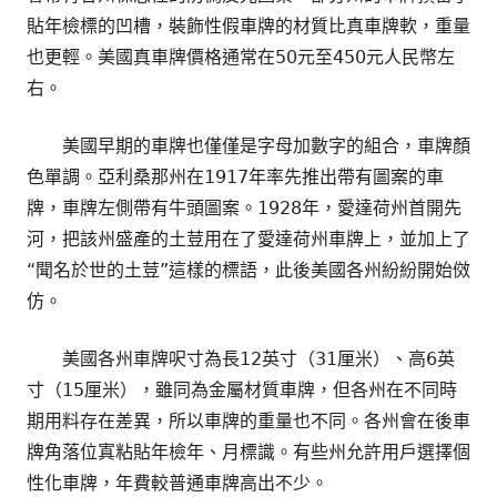
貼年檢標的凹槽，裝飾性假車牌的材質比真車牌軟，重量
也更輕。美國真車牌價格通常在50元至450元人民幣左
右。
美國早期的車牌也僅僅是字母加數字的組合，車牌顏
色單調。亞利桑那州在1917年率先推出帶有圖案的車
牌，車牌左側帶有牛頭圖案。1928年，愛達荷州首開先
河，把該州盛產的土荳用在了愛達荷州車牌上，並加上了
“聞名於世的土荳”這樣的標語，此後美國各州紛紛開始傚
仿。
美國各州車牌呎寸為長12英寸（31厘米）、高6英
寸（15厘米），雖同為金屬材質車牌，但各州在不同時
期用料存在差異，所以車牌的重量也不同。各州會在後車
牌角落位寘粘貼年檢年、月標識。有些州允許用戶選擇個
性化車牌，年費較普通車牌高出不少。