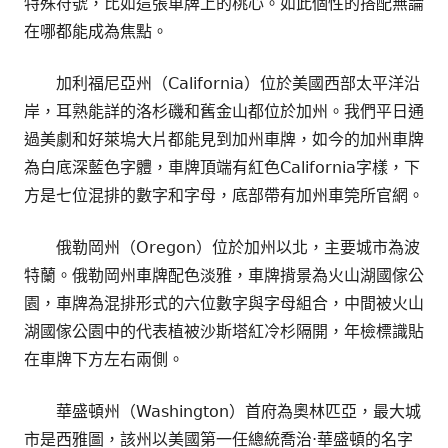
特殊符號，比如這張車牌上的桃心。如此個性的搭配無論
在哪都能成為焦點。
加利福尼亞州（California）位於美國西部太平洋沿
岸，耳熟能詳的洛杉磯和舊金山都位於加州。我們平日通
過美劇和好萊塢大片都能見到加州車牌，如今的加州車牌
為白底深藍色字體，車牌頂端有紅色California字樣，下
方是七位混排的數字和字母，底部帶有加州車筦所官網。
俄勒岡州（Oregon）位於加州以北，主要城市為波
特蘭。俄勒岡州車牌配色淡雅，車牌揹景為火山湖國傢公
園，車牌為混排形式的六位數字與字母組合，中間被火山
湖國傢公園中的代表植被沙斯塔紅冷杉隔開，年檢標識貼
在車牌下方左右兩側。
華盛頓州（Washington）首府為奧林匹亞，最大城
市是西雅圖，該州以美國第一任總統喬治·華盛頓的名字