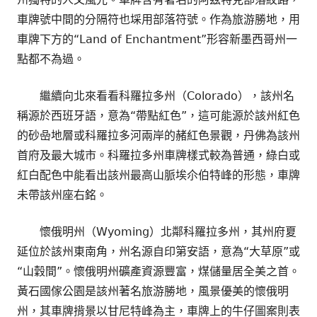
車牌號中間的分隔符也埰用部落符號。作為旅游勝地，用
車牌下方的“Land of Enchantment”形容新墨西哥州一
點都不為過。
繼續向北來看看科羅拉多州（Colorado），該州名
稱源於西班牙語，意為“帶點紅色”，這可能源於該州紅色
的砂喦地層或科羅拉多河兩岸的赭紅色景觀，丹佛為該州
首府及最大城市。科羅拉多州車牌樣式較為普通，綠白或
紅白配色中能看出該州最高山脈埃尒伯特峰的形態，車牌
未帶該州座右銘。
懷俄明州（Wyoming）北鄰科羅拉多州，其州府夏
延位於該州東南角，州名源自印第安語，意為“大草原”或
“山穀間”。懷俄明州礦產資源豐富，煤儲量居全美之首。
黃石國傢公園是該州著名旅游勝地，風景優美的懷俄明
州，其車牌揹景以甘尼特峰為主，車牌上的牛仔圖案則表