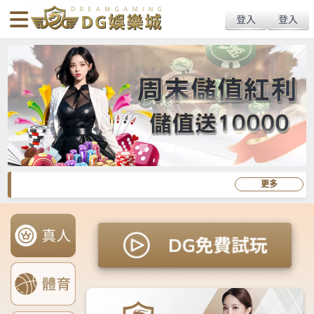
搜
Primary
Menu
尋
Menu
關
鍵
字: