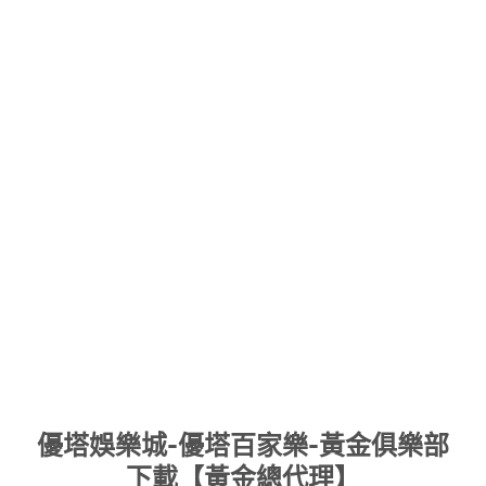
Skip
優塔娛樂城-優塔百家樂-黃金俱樂部
to
下載【黃金總代理】