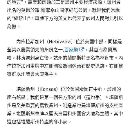
的地方”，農業和肉類加工是該州主要經濟來源。該州最
出名的莫過於羅 斯摩尒山國傢紀唸公園，就是我們常說
的“總統山”。車牌下方的英文也代表了該州人民對此引以
為傲。
內佈拉斯加州（Nebraska）位於美國中部，同樣是
Opens
全美以農業領先的州份之一,
百家樂
，其首府為奧馬
in
哈，林肯遇刺身亡後，該州的蘭開斯特更名為林肯市。內
a
佈拉斯加州車牌中左側圖案為國傢喦石歷史遺跡，右側建
new
築群以州議會大廈為主。
window
堪薩斯州（Kansas）位於美國版圖正中心，該州的
座右銘是；我們是第一個長方形的州（這也爭）。堪薩斯
州是全美重要的農牧業州，制造業也是堪薩斯州的支柱產
業。堪薩斯州車牌以藍天白雲和州國會大廈為主體，其中
還包括堪薩斯州特產的冬小麥。