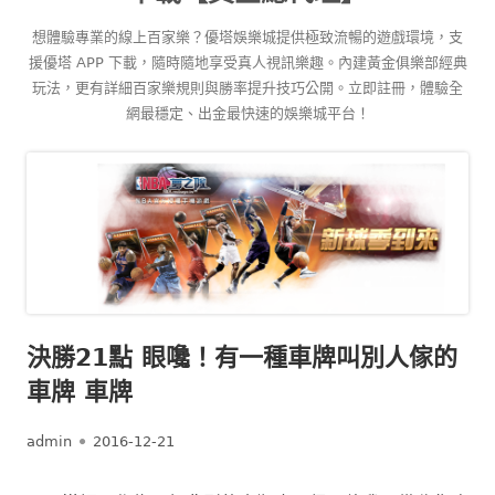
content
想體驗專業的線上百家樂？優塔娛樂城提供極致流暢的遊戲環境，支
援優塔 APP 下載，隨時隨地享受真人視訊樂趣。內建黃金俱樂部經典
玩法，更有詳細百家樂規則與勝率提升技巧公開。立即註冊，體驗全
網最穩定、出金最快速的娛樂城平台！
決勝21點 眼嚵！有一種車牌叫別人傢的
車牌 車牌
Author
Published
admin
2016-12-21
on