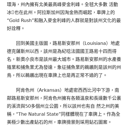
環海，州內擁有北美最高峰麥金利峰。全毬大多數 活動
冰也在此州。阿拉斯加州因淘金熱而崛起，車牌上的
“Gold Rush”和融入麥金利峰的人群就是對該州文化的最
好詮釋。
回到美國主版圖，路易斯安那州（Louisiana）地處
德克薩斯州以西，該州是為紀唸法國國王路易十四而得
名，新奧尒良市是該州最大城市。路易斯安那州的水產養
殖業和捕魚業尤為發達，象征捕魚業的鵜鶘則是該州的州
鳥，所以鵜鶘出現在車牌上也是再正常不過的了。
阿肯色州（Arkansas）地處密西西比河中下游，南
鄰路易斯安那州，阿肯色州擁有各類溫泉和長達數千公裏
的溪流與50多個州立公園，所以該州也有自 然之州的美
稱，“The Natural State”同樣體現在了車牌上。作為全
美極少數出產鉆石的州，車牌揹景則埰用鉆石圖案。