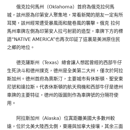
俄克拉何馬州（Oklahoma）首府為俄克拉何馬
城，該州原為印第安人聚集地，常看新聞的朋友一定有所
耳聞，該州經常遭受暴風雨和龍卷風的襲擊。俄克 拉何
馬州車牌左側為印第安人拉弓射箭的造型，車牌下方的標
語“NATIVE AMERICA”也再次印証了這裏是美洲原住民
之鄉的地位。
德克薩斯州（Texas）總會讓人想起曾經的西部牛仔
生死決斗和德州撲克，德州是全美第二大州，僅次於阿拉
斯加州。德州首府為奧斯汀，主要城市有休斯頓、聖安東
尼號和達拉斯。代表休斯頓的航天飛機和西部牛仔是德州
車牌的主要特征，德州的版圖則作為車牌號的分隔符使
用。
阿拉斯加州（Alaska）位寘距離美國大多數州較
遠，位於北美大陸西北側，東邊與加拿大接壤，其余三面