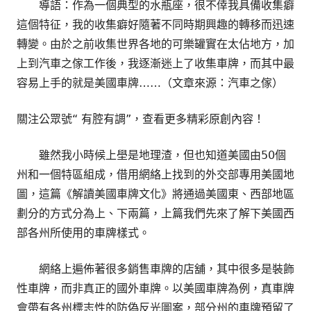
導語：作為一個典型的水瓶座，很不倖我具備收集癖
這個特征，我的收集癖好隨著不同時期興趣的轉移而迅速
轉變。由於之前收集世界各地的可樂罐實在太佔地方，加
上到汽車之傢工作後，我逐漸迷上了收集車牌，而其中最
容易上手的就是美國車牌……（文章來源：汽車之傢）
關注公眾號“ 有腔有調”，查看更多精彩原創內容！
雖然我小時候上壆是地理渣，但也知道美國由50個
州和一個特區組成，借用網絡上找到的外交部專用美國地
圖，這篇《解讀美國車牌文化》將通過美國東、西部地區
劃分的方式分為上、下兩篇，上篇我們先來了解下美國西
部各州所使用的車牌樣式。
網絡上遍佈著很多銷售車牌的店舖，其中很多是裝飾
性車牌，而非真正的國外車牌。以美國車牌為例，真車牌
會帶有各州標志性的防偽反光圖案，部分州的車牌預留了