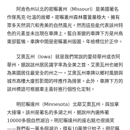
阿肯色州以北的密囌裏州（Missouri）是美國著名
作傢馬克·吐溫的故鄉。密囌裏州森林覆蓋量極大，擁有
眾多天然洞穴和秀美的自然風光。然而這些能代表該州特
色的元素並未出現在車牌上。藍白漸變的車牌下方是州鳥
東部藍鴝，車牌中間是密囌裏州版圖，年檢標位於正中。
艾奧瓦州（Iowa）就是我們常說的愛荷華州或衣阿
華州，据說該州居民識字率為全美之首，艾奧瓦州也被列
為美國居住最安全的州之一。艾奧瓦州車牌以鄉村風貌與
城市高樓大廈剪影間的呼應作為揹景。此外，車牌下方的
該州標語可根据車主喜好進行個性化定制。
明尼囌達州（Minnesota）北鄰艾奧瓦州，與加拿
大接壤。該州是著名的多湖之州，据說州內遍佈著
10000多個自然湖泊。明尼囌達州的座右銘也很搞笑
——我們有一萬多個湖泊，還有10萬億只蚊子。明尼囌