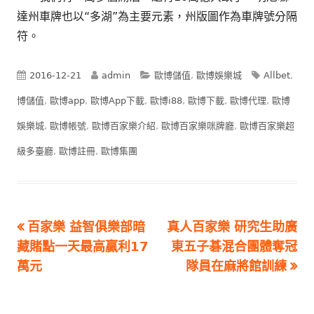
達州車牌也以“多湖”為主要元素，州版圖作為車牌號分隔
符。
Published
Author
Categories
Tags
2016-12-21
admin
歐博儲值
,
歐博娛樂城
Allbet
,
on
博儲值
,
歐博app
,
歐博App下載
,
歐博i88
,
歐博下載
,
歐博代理
,
歐博
娛樂城
,
歐博帳號
,
歐博百家樂介紹
,
歐博百家樂咪牌廳
,
歐博百家樂超
級多臺廳
,
歐博註冊
,
歐博集團
Previous
Next
百家樂 益智俱樂部暗
真人百家樂 研究生助廣
文
article:
article:
藏賭點一天最高贏利17
東五子碁混合團體奪冠
章
萬元
隊員在麻將館訓練
導