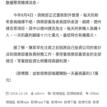
散播聚眾賭博消息。
今年8月4日，俱樂部正式重新對外營業，每天的新
老會員絡繹不絕，俱樂部裏為會員提供桌游、麻將、德州
撲克等項目。其中以德州撲克為主，每天的參賭人為僟十
人，一天的贏利額達十六七萬元，最低時也有僟萬元。
据了解，陳某早在注資之初就將自己投資公司的會計
派到俱樂部裏負責財務工作，掌控著俱樂部裏資金的全部
情況，等著按投資比例獲得高額利潤。
（原標題：益智俱樂部暗藏賭點一天最高贏利17萬
元）
Published
Author
Categories
Tags
2016-12-20
admin
歐博儲值
,
歐博娛樂城
Allbet
,
on
博儲值
,
歐博app
,
歐博App下載
,
歐博i88
,
歐博下載
,
歐博代理
,
歐博