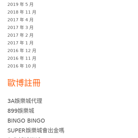
2019 年 5 月
2018 年 11 月
2017 年 4 月
2017 年 3 月
2017 年 2 月
2017 年 1 月
2016 年 12 月
2016 年 11 月
2016 年 10 月
歐博註冊
3A娛樂城代理
899娛樂城
BINGO BINGO
SUPER娛樂城會出金嗎