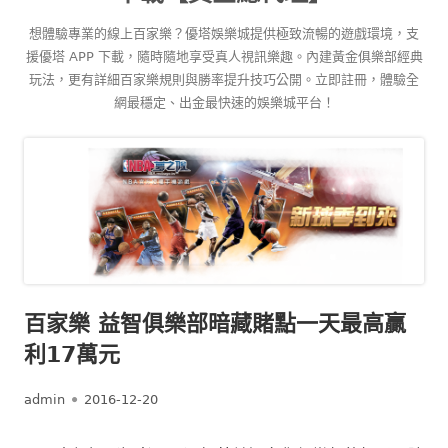
content
想體驗專業的線上百家樂？優塔娛樂城提供極致流暢的遊戲環境，支
援優塔 APP 下載，隨時隨地享受真人視訊樂趣。內建黃金俱樂部經典
玩法，更有詳細百家樂規則與勝率提升技巧公開。立即註冊，體驗全
網最穩定、出金最快速的娛樂城平台！
百家樂 益智俱樂部暗藏賭點一天最高贏
利17萬元
Author
Published
admin
2016-12-20
on