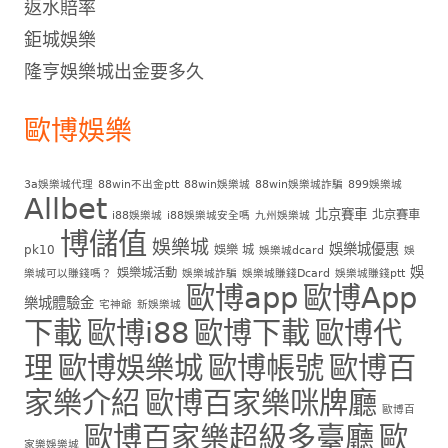
返水賠率
鉅城娛樂
隆亨娛樂城出金要多久
歐博娛樂
3a娛樂城代理
88win不出金ptt
88win娛樂城
88win娛樂城詐騙
899娛樂城
Allbet
北京賽車
北京賽車
i88娛樂城
i88娛樂城安全嗎
九州娛樂城
博儲值
娛樂城
娛樂城優惠
pk10
娛樂 城
娛樂城dcard
娛
娛
娛樂城活動
樂城可以賺錢嗎？
娛樂城詐騙
娛樂城賺錢Dcard
娛樂城賺錢ptt
歐博app
歐博App
樂城體驗金
宅神爺
新娛樂城
下載
歐博i88
歐博下載
歐博代
理
歐博娛樂城
歐博帳號
歐博百
家樂介紹
歐博百家樂咪牌廳
歐博百
歐博百家樂超級多臺廳
歐
家樂娛樂城