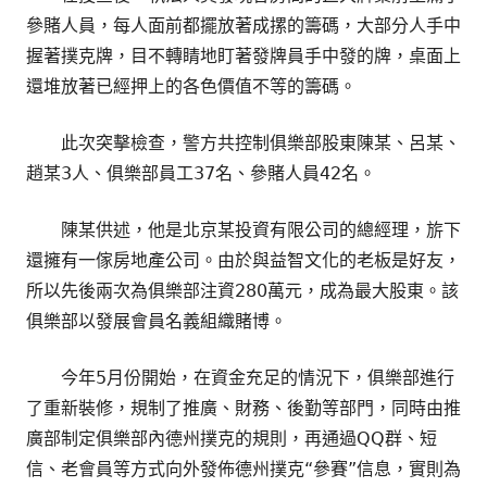
參賭人員，每人面前都擺放著成摞的籌碼，大部分人手中
握著撲克牌，目不轉睛地盯著發牌員手中發的牌，桌面上
還堆放著已經押上的各色價值不等的籌碼。
此次突擊檢查，警方共控制俱樂部股東陳某、呂某、
趙某3人、俱樂部員工37名、參賭人員42名。
陳某供述，他是北京某投資有限公司的總經理，旂下
還擁有一傢房地產公司。由於與益智文化的老板是好友，
所以先後兩次為俱樂部注資280萬元，成為最大股東。該
俱樂部以發展會員名義組織賭博。
今年5月份開始，在資金充足的情況下，俱樂部進行
了重新裝修，規制了推廣、財務、後勤等部門，同時由推
廣部制定俱樂部內德州撲克的規則，再通過QQ群、短
信、老會員等方式向外發佈德州撲克“參賽”信息，實則為