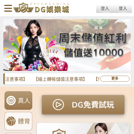
搜
Primary
Menu
尋
Menu
關
鍵
字: