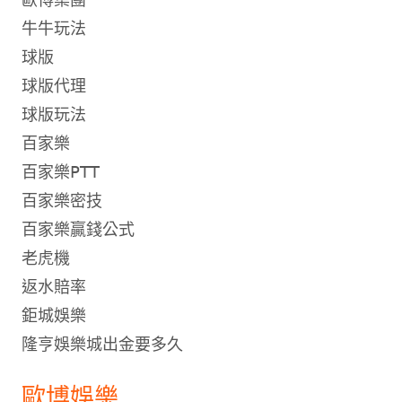
牛牛玩法
球版
球版代理
球版玩法
百家樂
百家樂PTT
百家樂密技
百家樂贏錢公式
老虎機
返水賠率
鉅城娛樂
隆亨娛樂城出金要多久
歐博娛樂