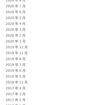
2020 年 8 月
2020 年 7 月
2020 年 6 月
2020 年 5 月
2020 年 4 月
2020 年 3 月
2020 年 2 月
2020 年 1 月
2019 年 12 月
2019 年 11 月
2019 年 8 月
2019 年 7 月
2019 年 6 月
2019 年 5 月
2018 年 11 月
2017 年 4 月
2017 年 3 月
2017 年 2 月