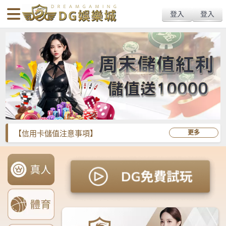
搜
Primary
Menu
尋
Menu
關
鍵
字: