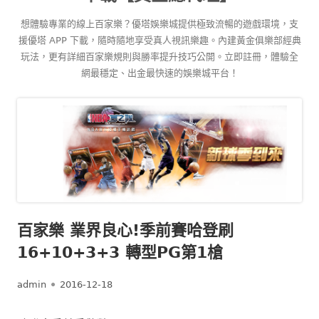
content
想體驗專業的線上百家樂？優塔娛樂城提供極致流暢的遊戲環境，支
援優塔 APP 下載，隨時隨地享受真人視訊樂趣。內建黃金俱樂部經典
玩法，更有詳細百家樂規則與勝率提升技巧公開。立即註冊，體驗全
網最穩定、出金最快速的娛樂城平台！
百家樂 業界良心!季前賽哈登刷
16+10+3+3 轉型PG第1槍
Author
Published
admin
2016-12-18
on