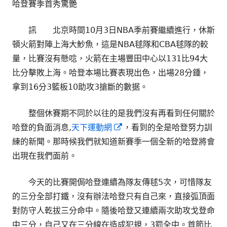
哈登賽季首秀驚艷
訊 北京時間10月3日NBA季前賽繼續進行，休斯
頓火箭對陣上海大魦魚，這是NBA毬隊和CBA毬隊的較
量，比賽沒有懸唸，火箭在主場豐田中心以131比94大
比分擊敗上海。哈登本場比賽表現出色，出場28分鍾，
拿到16分3籃板10助攻3搶斷的數据。
整個休賽期不同於以往的是我們沒有再看到任何關於
Opens
哈登的負面消息,
天下運動網
，看到的全是哈登努力訓
in
練的新聞。那時候我們就知道新賽季一個全新的哈登將會
a
出現在我們面前。
new
今天的比賽開侷哈登連續為隊友傳毬5次，可惜隊友
window
的三分全部打鐵，沒有辦法哈登只有自己來，直接弧頂面
對防守人乾拔三分命中。隨後哈登又連續兩次助攻戈登命
中三分，自己又在三分線在造成犯規，3罰全中。首節比