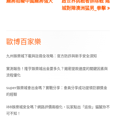
article:
article:
麻將阻礙中國麻將強大
啟世界挑戰者排除戰 賭
章
城對陣澳洲猛男_拳擊
導
覽
歐博百家樂
Main
Sidebar
九州娛樂城下載與註冊全攻略：官方防詐與新手安全須知
實測報告！隆亨娛樂城出金要多久？揭密提款速度的關鍵因素與
流程優化
super娛樂城會出金嗎？實戰分享：會員分享成功提領巨額獎金
的經驗
i88娛樂城安全嗎？網路評價兩極化，玩家點出「這些」貓膩你不
可不知！