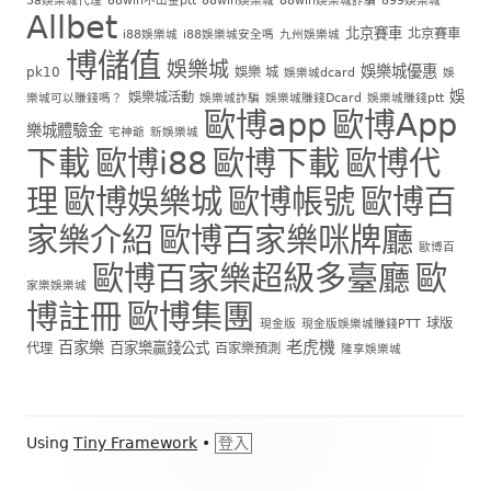
3a娛樂城代理
88win不出金ptt
88win娛樂城
88win娛樂城詐騙
899娛樂城
Allbet
北京賽車
北京賽車
i88娛樂城
i88娛樂城安全嗎
九州娛樂城
博儲值
娛樂城
娛樂城優惠
pk10
娛樂 城
娛樂城dcard
娛
娛
娛樂城活動
樂城可以賺錢嗎？
娛樂城詐騙
娛樂城賺錢Dcard
娛樂城賺錢ptt
歐博app
歐博App
樂城體驗金
宅神爺
新娛樂城
下載
歐博i88
歐博下載
歐博代
理
歐博娛樂城
歐博帳號
歐博百
家樂介紹
歐博百家樂咪牌廳
歐博百
歐博百家樂超級多臺廳
歐
家樂娛樂城
博註冊
歐博集團
球版
現金版
現金版娛樂城賺錢PTT
老虎機
百家樂
百家樂贏錢公式
代理
百家樂預測
隆享娛樂城
Footer
Using
Tiny Framework
•
登入
Content