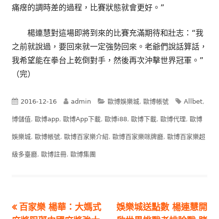
痛瘔的調時差的過程，比賽狀態就會更好。”
楊連慧對這場即將到來的比賽充滿期待和壯志：“我
之前就說過，要回來就一定強勢回來。老爺們說話算話，
我希望能在拳台上乾倒對手，然後再次沖擊世界冠軍。”
（完）
Published
Author
Categories
Tags
2016-12-16
admin
歐博娛樂城
,
歐博帳號
Allbet
,
on
博儲值
,
歐博app
,
歐博App下載
,
歐博i88
,
歐博下載
,
歐博代理
,
歐博
娛樂城
,
歐博帳號
,
歐博百家樂介紹
,
歐博百家樂咪牌廳
,
歐博百家樂超
級多臺廳
,
歐博註冊
,
歐博集團
Previous
Next
百家樂 楊華：大媽式
娛樂城送點數 楊連慧開
文