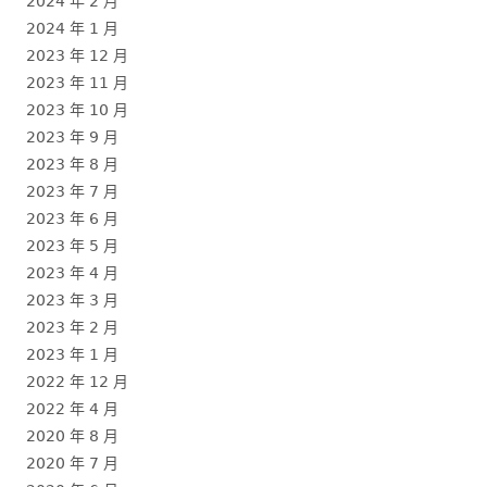
2024 年 2 月
2024 年 1 月
2023 年 12 月
2023 年 11 月
2023 年 10 月
2023 年 9 月
2023 年 8 月
2023 年 7 月
2023 年 6 月
2023 年 5 月
2023 年 4 月
2023 年 3 月
2023 年 2 月
2023 年 1 月
2022 年 12 月
2022 年 4 月
2020 年 8 月
2020 年 7 月