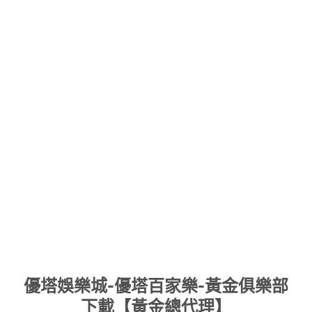
Skip
優塔娛樂城-優塔百家樂-黃金俱樂部
to
下載【黃金總代理】