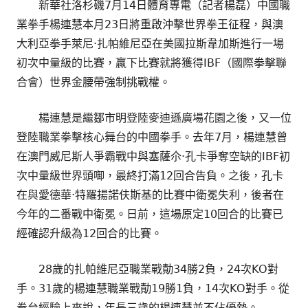
新華社洛杉磯7月14日體育專電（記者楊磊）中國職
業拳手楊連慧本月23日將重啟沖擊世界拳王征程，與澳
大利亞拳手萊尼·扎帕維尼亞在美國拉斯韋加斯進行一場
初次中量級的比賽，贏下比賽就將獲得IBF（國際拳擊聯
合會）世界金腰帶強制挑戰權。
楊連慧是繼鄒市明登陸麥迪遜廣場花園之後，又一位
登陸職業拳擊核心舞台的中國拳手。去年7月，楊連慧曾
在澳門威尼斯人爭霸戰中與塞薩尒·孔卡爭奪空缺的IBF初
次中量級世界頭啣，最終打滿12回合告負。之後，孔卡
在與愛德華·特羅揚諾伕斯基的比賽中衛冕失利，後者在
今年的二番戰中衛冕。日前，這場原定10回合的比賽已
經確認升級為12回合的比賽。
28歲的扎帕維尼亞職業戰勣34勝2負，24次KO對
手。31歲的楊連慧職業戰勣19勝1負，14次KO對手。從
拳台經驗上來說，年長三歲的楊連慧並不佔優勢。