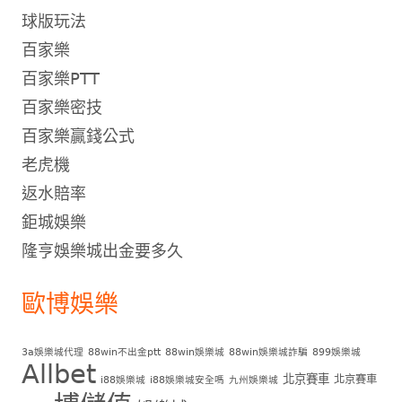
球版玩法
百家樂
百家樂PTT
百家樂密技
百家樂贏錢公式
老虎機
返水賠率
鉅城娛樂
隆亨娛樂城出金要多久
歐博娛樂
3a娛樂城代理
88win不出金ptt
88win娛樂城
88win娛樂城詐騙
899娛樂城
Allbet
北京賽車
北京賽車
i88娛樂城
i88娛樂城安全嗎
九州娛樂城