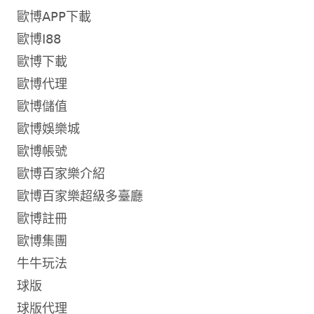
歐博APP下載
歐博I88
歐博下載
歐博代理
歐博儲值
歐博娛樂城
歐博帳號
歐博百家樂介紹
歐博百家樂超級多臺廳
歐博註冊
歐博集團
牛牛玩法
球版
球版代理