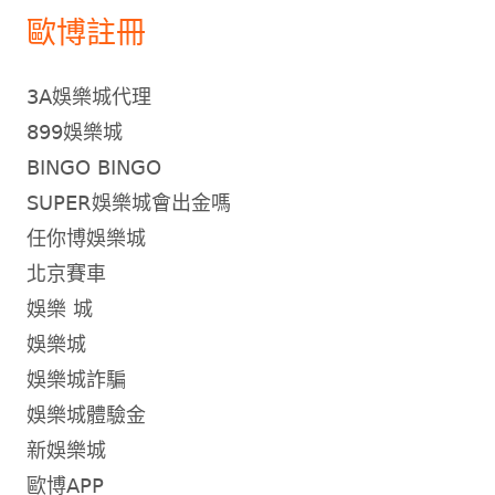
歐博註冊
3A娛樂城代理
899娛樂城
BINGO BINGO
SUPER娛樂城會出金嗎
任你博娛樂城
北京賽車
娛樂 城
娛樂城
娛樂城詐騙
娛樂城體驗金
新娛樂城
歐博APP