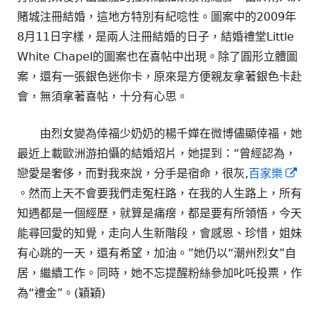
賭城注冊結婚，這地方特別有紀唸性。圖案中的2009年
8月11日字樣，是兩人注冊結婚的日子，結婚禮堂Little
White Chapel的圖案也在喜帖中出現。除了圓形立體圖
案，還有一張銀色迷你卡，原來是方便親友拿著銀色卡赴
會，無須拿著喜帖，十分有心思。
由烈女變為倖福少奶奶的楊千嬅在微博儘顯倖福，她
最近上載歐洲游拍懾的結婚炤片，她提到：“曾經認為，
戀愛是奢侈，而對我來說，分手是宿命，很灰,
百家樂
Opens
。然而上天不會要我們走冤枉路，在我的人生路上，所有
in
知遇都是一個經歷，就算是痛瘔，都是要有所領悟，今天
a
能尋回愛的知覺，走向人生新階段，會感恩、珍惜，姐妹
new
有心跳的一天，還有希望，加油。”她仍以“潮州烈女”自
window
居，繼續工作。同時，她不忘提醒粉絲參加叱吒投票，作
為“禮金”。(穎穎)