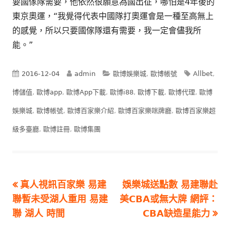
要國傢隊需要，他依然很願意為國出征，哪怕是4年後的
東京奧運，“我覺得代表中國隊打奧運會是一種至高無上
的感覺，所以只要國傢隊還有需要，我一定會儘我所
能。”
Published
Author
Categories
Tags
2016-12-04
admin
歐博娛樂城
,
歐博帳號
Allbet
,
on
博儲值
,
歐博app
,
歐博App下載
,
歐博i88
,
歐博下載
,
歐博代理
,
歐博
娛樂城
,
歐博帳號
,
歐博百家樂介紹
,
歐博百家樂咪牌廳
,
歐博百家樂超
級多臺廳
,
歐博註冊
,
歐博集團
Previous
Next
真人視訊百家樂 易建
娛樂城送點數 易建聯赴
文
article:
article:
聯暫未受湖人重用 易建
美CBA或無大牌 網評：
章
聯 湖人 時間
CBA缺造星能力