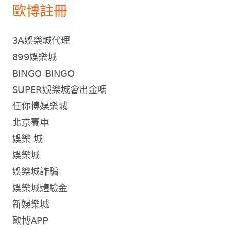
歐博註冊
3A娛樂城代理
899娛樂城
BINGO BINGO
SUPER娛樂城會出金嗎
任你博娛樂城
北京賽車
娛樂 城
娛樂城
娛樂城詐騙
娛樂城體驗金
新娛樂城
歐博APP