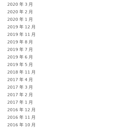
2020 年 3 月
2020 年 2 月
2020 年 1 月
2019 年 12 月
2019 年 11 月
2019 年 8 月
2019 年 7 月
2019 年 6 月
2019 年 5 月
2018 年 11 月
2017 年 4 月
2017 年 3 月
2017 年 2 月
2017 年 1 月
2016 年 12 月
2016 年 11 月
2016 年 10 月