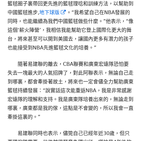
籃毬圈子裏帶回更先進的籃毬理唸和訓練方法，以幫助到
Opens
中國籃毬進步,
地下球版
。“我希望自己在NBA發展的
in
同時，也能繼續為我們中國籃毬做些什麼。”他表示，“像
a
這個‘薪火陣營’，我相信我能幫助它登上國際化更大的舞
new
台，將來甚至可以開到美國去，讓國內更多有潛力的孩子
window
也能接受到NBA先進籃毬文化的培養。”
隨著易建聯的離去，CBA聯賽和廣東宏遠隊恐怕要
失去一塊最大的人氣招牌了，對此阿聯表示，無論自己走
到哪裏，都會牽掛著故土，將來也一定會儘全力幫助廣東
籃毬持續發展：“說實話這次能重返NBA，我是非常感謝
宏遠隊的理解和支持。我是廣東隊培養出來的，無論走到
哪裏，廣東都是我的傢，這點是不會變的，所以我會一直
牽掛這裏的。”
易建聯同時也表示，儘筦自己已經年近30歲，但只