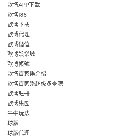
歐博APP下載
歐博I88
歐博下載
歐博代理
歐博儲值
歐博娛樂城
歐博帳號
歐博百家樂介紹
歐博百家樂超級多臺廳
歐博註冊
歐博集團
牛牛玩法
球版
球版代理