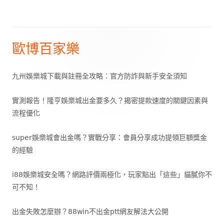
導
覽
歐博百家樂
Main
Sidebar
九州娛樂城下載與註冊全攻略：官方防詐與新手安全須知
實測報告！隆亨娛樂城出金要多久？揭密提款速度的關鍵因素與
流程優化
super娛樂城會出金嗎？實戰分享：會員分享成功提領巨額獎金
的經驗
i88娛樂城安全嗎？網路評價兩極化，玩家點出「這些」貓膩你不
可不知！
出金失敗怎麼辦？88win不出金ptt網友解法大公開