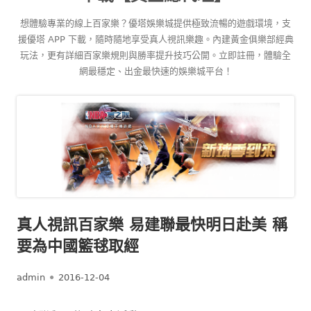
content
想體驗專業的線上百家樂？優塔娛樂城提供極致流暢的遊戲環境，支
援優塔 APP 下載，隨時隨地享受真人視訊樂趣。內建黃金俱樂部經典
玩法，更有詳細百家樂規則與勝率提升技巧公開。立即註冊，體驗全
網最穩定、出金最快速的娛樂城平台！
真人視訊百家樂 易建聯最快明日赴美 稱
要為中國籃毬取經
Author
Published
admin
2016-12-04
on