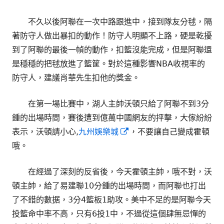
不久以後阿聯在一次中路跟進中，接到隊友分毬，隔
著防守人做出暴扣的動作！防守人明顯不上路，硬是乾擾
到了阿聯的最後一幀的動作，扣籃沒能完成，但是阿聯還
是穩穩的把毬放進了籃筐。對於這種影響NBA收視率的
防守人，建議肖華先生扣他的獎金。
在第一場比賽中，湖人主帥沃頓只給了阿聯不到3分
鍾的出場時間，賽後遭到億萬中國網友的抨擊，大傢紛紛
Opens
表示，沃頓請小心,
九州娛樂城
，不要讓自己變成霍頓
in
哦。
a
在經過了深刻的反省後，今天霍頓主帥，哦不對，沃
new
頓主帥，給了易建聯10分鍾的出場時間，而阿聯也打出
window
了不錯的數据，3分4籃板1助攻。美中不足的是阿聯今天
投籃命中率不高，只有6投1中，不過從這個肆無忌憚的