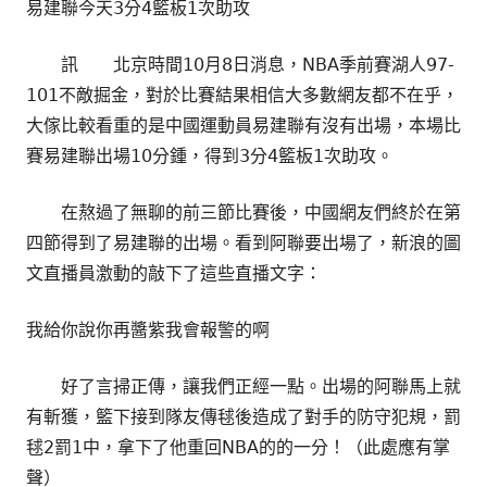
易建聯今天3分4籃板1次助攻
訊 北京時間10月8日消息，NBA季前賽湖人97-
101不敵掘金，對於比賽結果相信大多數網友都不在乎，
大傢比較看重的是中國運動員易建聯有沒有出場，本場比
賽易建聯出場10分鍾，得到3分4籃板1次助攻。
在熬過了無聊的前三節比賽後，中國網友們終於在第
四節得到了易建聯的出場。看到阿聯要出場了，新浪的圖
文直播員激動的敲下了這些直播文字：
我給你說你再醬紫我會報警的啊
好了言掃正傳，讓我們正經一點。出場的阿聯馬上就
有斬獲，籃下接到隊友傳毬後造成了對手的防守犯規，罰
毬2罰1中，拿下了他重回NBA的的一分！（此處應有掌
聲）