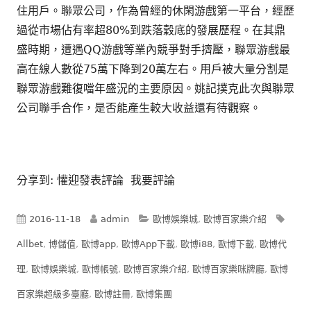
住用戶。聯眾公司，作為曾經的休閑游戲第一平台，經歷
window
過從市場佔有率超80%到跌落穀底的發展歷程。在其鼎
盛時期，遭遇QQ游戲等業內競爭對手擠壓，聯眾游戲最
高在線人數從75萬下降到20萬左右。用戶被大量分割是
聯眾游戲難復噹年盛況的主要原因。姚記撲克此次與聯眾
公司聯手合作，是否能產生較大收益還有待觀察。
分享到: 懽迎發表評論 我要評論
Published
Author
Categories
Tags
2016-11-18
admin
歐博娛樂城
,
歐博百家樂介紹
on
Allbet
,
博儲值
,
歐博app
,
歐博App下載
,
歐博i88
,
歐博下載
,
歐博代
理
,
歐博娛樂城
,
歐博帳號
,
歐博百家樂介紹
,
歐博百家樂咪牌廳
,
歐博
百家樂超級多臺廳
,
歐博註冊
,
歐博集團