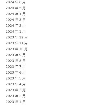
2024 年 6 月
2024 年 5 月
2024 年 4 月
2024 年 3 月
2024 年 2 月
2024 年 1 月
2023 年 12 月
2023 年 11 月
2023 年 10 月
2023 年 9 月
2023 年 8 月
2023 年 7 月
2023 年 6 月
2023 年 5 月
2023 年 4 月
2023 年 3 月
2023 年 2 月
2023 年 1 月