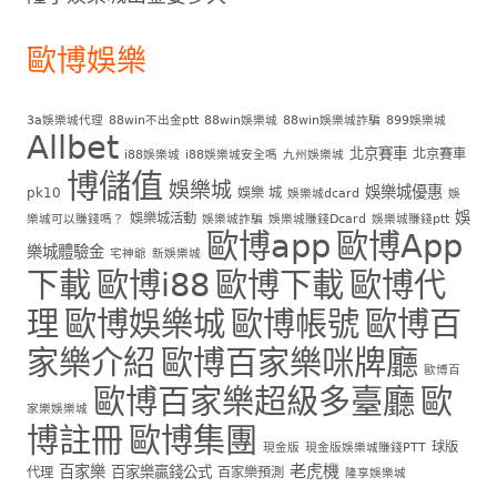
歐博娛樂
3a娛樂城代理
88win不出金ptt
88win娛樂城
88win娛樂城詐騙
899娛樂城
Allbet
北京賽車
北京賽車
i88娛樂城
i88娛樂城安全嗎
九州娛樂城
博儲值
娛樂城
娛樂城優惠
pk10
娛樂 城
娛樂城dcard
娛
娛
娛樂城活動
樂城可以賺錢嗎？
娛樂城詐騙
娛樂城賺錢Dcard
娛樂城賺錢ptt
歐博app
歐博App
樂城體驗金
宅神爺
新娛樂城
下載
歐博i88
歐博下載
歐博代
理
歐博娛樂城
歐博帳號
歐博百
家樂介紹
歐博百家樂咪牌廳
歐博百
歐博百家樂超級多臺廳
歐
家樂娛樂城
博註冊
歐博集團
球版
現金版
現金版娛樂城賺錢PTT
老虎機
百家樂
百家樂贏錢公式
代理
百家樂預測
隆享娛樂城