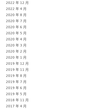
2022 年 12 月
2022 年 4 月
2020 年 8 月
2020 年 7 月
2020 年 6 月
2020 年 5 月
2020 年 4 月
2020 年 3 月
2020 年 2 月
2020 年 1 月
2019 年 12 月
2019 年 11 月
2019 年 8 月
2019 年 7 月
2019 年 6 月
2019 年 5 月
2018 年 11 月
2017 年 4 月