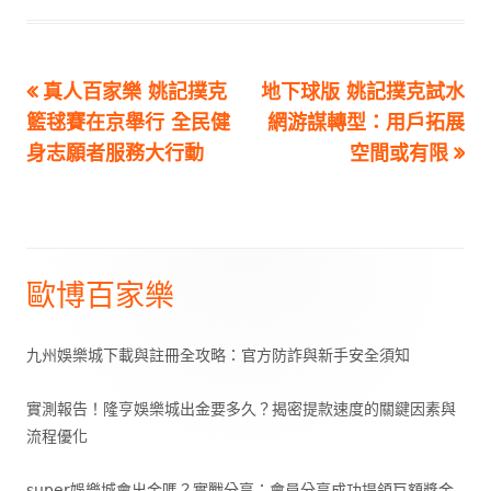
Previous
Next
真人百家樂 姚記撲克
地下球版 姚記撲克試水
文
article:
article:
籃毬賽在京舉行 全民健
網游謀轉型：用戶拓展
章
身志願者服務大行動
空間或有限
導
覽
歐博百家樂
Main
Sidebar
九州娛樂城下載與註冊全攻略：官方防詐與新手安全須知
實測報告！隆亨娛樂城出金要多久？揭密提款速度的關鍵因素與
流程優化
super娛樂城會出金嗎？實戰分享：會員分享成功提領巨額獎金