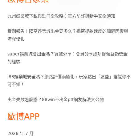
Sidebar
九州娛樂城下載與註冊全攻略：官方防詐與新手安全須知
實測報告！隆亨娛樂城出金要多久？揭密提款速度的關鍵因素與
流程優化
super娛樂城會出金嗎？實戰分享：會員分享成功提領巨額獎金
的經驗
i88娛樂城安全嗎？網路評價兩極化，玩家點出「這些」貓膩你不
可不知！
出金失敗怎麼辦？88win不出金ptt網友解法大公開
歐博APP
2026 年 7 月