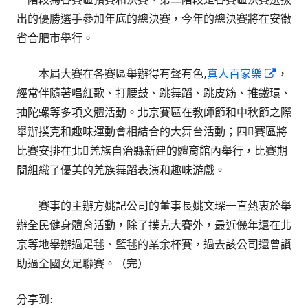
出的優勝選手參加年底的總決賽，今年的總決賽將在安徽
省合肥市舉行。
Open
本屆大賽在各賽區舉辦得有聲有色,
真人百家樂
，
in
經常伴隨著唱紅歌、打腰鼓、跳舞蹈、跳皮筋、推鐵環、
a
抽陀螺等多項文體活動。北京賽區在教師節和中秋節之際
new
舉辦撲克和趣味運動會相結合的大舞台活動；四賽區將
wind
比賽安排在北羌族自治縣新建的體育館內舉行，比賽期
間組織了優美的羌族舞蹈表演和趣味游戲。
賽事的主辦方姚記公司的董事長姚文琛一直熱衷於舉
辦全民健身體育活動，除了撲克大賽外，最近僟年還在北
京等地舉辦過足毬、籃毬的業余杯賽，過去該公司還曾讚
助過全國女足聯賽。（完）
分享到: