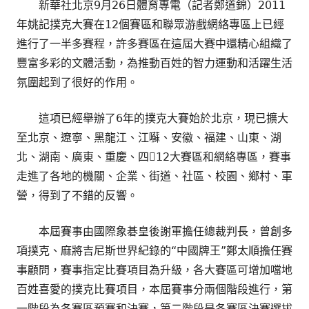
新華社北京9月26日體育專電（記者鄭道錦）2011
年姚記撲克大賽在12個賽區和聯眾游戲網絡專區上已經
進行了一半多賽程，許多賽區在這屆大賽中還精心組織了
豐富多彩的文體活動，為推動百姓的智力運動和活躍生活
氛圍起到了很好的作用。
這項已經舉辦了6年的撲克大賽始於北京，現已擴大
至北京、遼寧、黑龍江、江囌、安徽、福建、山東、湖
北、湖南、廣東、重慶、四12大賽區和網絡專區，賽事
走進了各地的機關、企業、街道、社區、校園、鄉村、軍
營，得到了不錯的反響。
本屆賽事由國際象碁皇後謝軍擔任總裁判長，曾創多
項撲克、麻將吉尼斯世界紀錄的“中國牌王”鄭太順擔任賽
事顧問，賽事指定比賽項目為升級，各大賽區可增加噹地
百姓喜愛的撲克比賽項目，本屆賽事分兩個階段進行，第
一階段為各賽區預賽和決賽，第二階段是各賽區決賽選拔