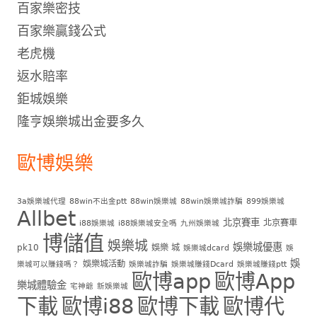
百家樂密技
百家樂贏錢公式
老虎機
返水賠率
鉅城娛樂
隆亨娛樂城出金要多久
歐博娛樂
3a娛樂城代理
88win不出金ptt
88win娛樂城
88win娛樂城詐騙
899娛樂城
Allbet
北京賽車
北京賽車
i88娛樂城
i88娛樂城安全嗎
九州娛樂城
博儲值
娛樂城
娛樂城優惠
pk10
娛樂 城
娛樂城dcard
娛
娛
娛樂城活動
樂城可以賺錢嗎？
娛樂城詐騙
娛樂城賺錢Dcard
娛樂城賺錢ptt
歐博app
歐博App
樂城體驗金
宅神爺
新娛樂城
下載
歐博i88
歐博下載
歐博代