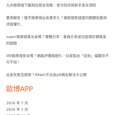
Sidebar
九州娛樂城下載與註冊全攻略：官方防詐與新手安全須知
實測報告！隆亨娛樂城出金要多久？揭密提款速度的關鍵因素與
流程優化
super娛樂城會出金嗎？實戰分享：會員分享成功提領巨額獎金
的經驗
i88娛樂城安全嗎？網路評價兩極化，玩家點出「這些」貓膩你不
可不知！
出金失敗怎麼辦？88win不出金ptt網友解法大公開
歐博APP
2026 年 7 月
2026 年 1 月