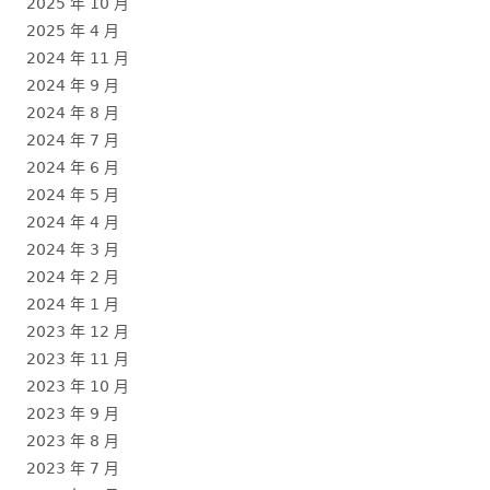
2025 年 10 月
2025 年 4 月
2024 年 11 月
2024 年 9 月
2024 年 8 月
2024 年 7 月
2024 年 6 月
2024 年 5 月
2024 年 4 月
2024 年 3 月
2024 年 2 月
2024 年 1 月
2023 年 12 月
2023 年 11 月
2023 年 10 月
2023 年 9 月
2023 年 8 月
2023 年 7 月