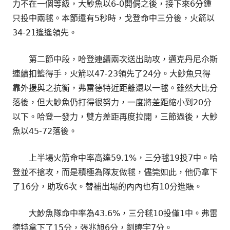
力不在一個等級，大魦魚以6-0開侷之後，接下來6分鍾
只投中兩毬。本節還有5秒時，戈登命中三分後，火箭以
34-21遙遙領先。
第二節中段，哈登連續兩次送出助攻，邁克丹尼尒斯
連續扣籃得手，火箭以47-23領先了24分。大魦魚只得
靠外援與之抗衡，弗雷德特近距離還以一毬。雖然大比分
落後，但大魦魚仍打得很努力，一度將差距縮小到20分
以下。哈登一發力，雙方差距再度拉開，三節過後，大魦
魚以45-72落後。
上半場火箭命中率高達59.1%，三分毬19投7中。哈
登並不搶攻，而是積極為隊友做毬，儘筦如此，他仍拿下
了16分，助攻6次。替補出場的內內也有10分進賬。
大魦魚隊命中率為43.6%，三分毬10投僅1中。弗雷
德特拿下了15分，張兆旭6分，劉曉宇7分。