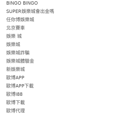
BINGO BINGO
SUPER娛樂城會出金嗎
任你博娛樂城
北京賽車
娛樂 城
娛樂城
娛樂城詐騙
娛樂城體驗金
新娛樂城
歐博APP
歐博APP下載
歐博I88
歐博下載
歐博代理