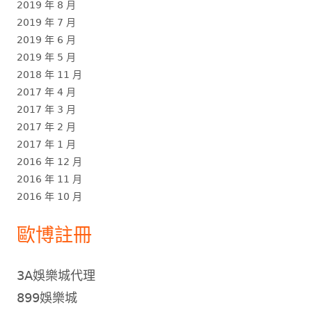
2019 年 8 月
2019 年 7 月
2019 年 6 月
2019 年 5 月
2018 年 11 月
2017 年 4 月
2017 年 3 月
2017 年 2 月
2017 年 1 月
2016 年 12 月
2016 年 11 月
2016 年 10 月
歐博註冊
3A娛樂城代理
899娛樂城