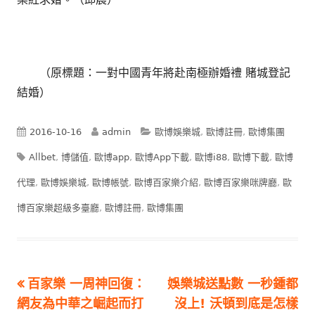
a
new
window
（原標題：一對中國青年將赴南極辦婚禮 賭城登記
結婚）
Published
Author
Categories
2016-10-16
admin
歐博娛樂城
,
歐博註冊
,
歐博集團
Tags
on
Allbet
,
博儲值
,
歐博app
,
歐博App下載
,
歐博i88
,
歐博下載
,
歐博
代理
,
歐博娛樂城
,
歐博帳號
,
歐博百家樂介紹
,
歐博百家樂咪牌廳
,
歐
博百家樂超級多臺廳
,
歐博註冊
,
歐博集團
Previous
Next
百家樂 一周神回復：
娛樂城送點數 一秒鍾都
文
article:
article:
網友為中華之崛起而打
沒上! 沃頓到底是怎樣