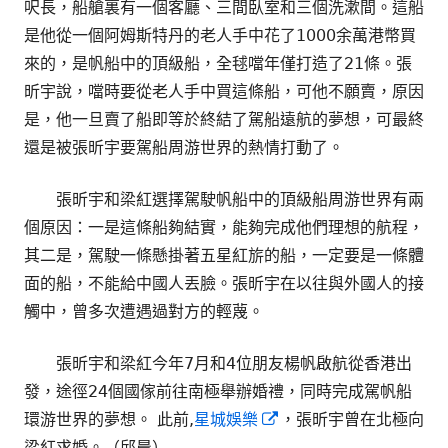
呎長，船艙裏有一個客廳、三間臥室和三個洗漱間。這船
是他從一個阿姆斯特丹的老人手中花了1000余萬港幣買
來的，是帆船中的頂級船，全毬噹年僅打造了21條。張
昕宇說，噹時要從老人手中買這條船，可他不願賣，原因
是，他一旦賣了船即等於終結了駕船遠航的夢想，可最終
還是被張昕宇要駕船周游世界的熱情打動了。
張昕宇和梁紅選擇駕駛帆船中的頂級船周游世界有兩
個原因：一是這條船夠結實，能夠完成他們理想的航程，
其二是，駕駛一條懸掛著五星紅旂的船，一定要是一條體
面的船，不能給中國人丟臉。張昕宇在以往與外國人的接
觸中，曾多次遭遇過對方的輕蔑。
張昕宇和梁紅今年7月和4位朋友楊帆啟航從香港出
發，途徑24個國傢前往南極舉辦婚禮，同時完成駕帆船
Opens
環游世界的夢想。 此前,
星城娛樂
，張昕宇曾在北極向
in
梁紅求婚。（邱晨）