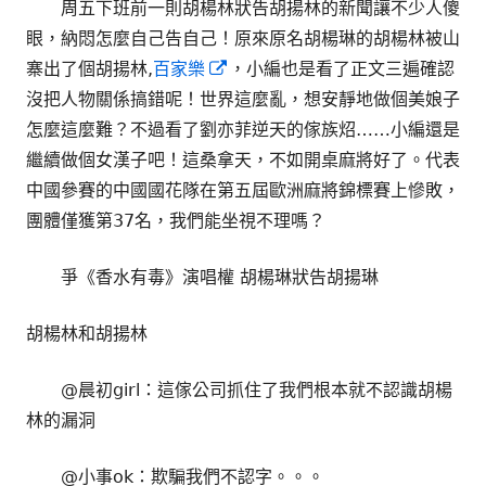
周五下班前一則胡楊林狀告胡揚林的新聞讓不少人傻
眼，納悶怎麼自己告自己！原來原名胡楊琳的胡楊林被山
Opens
寨出了個胡揚林,
百家樂
，小編也是看了正文三遍確認
in
沒把人物關係搞錯呢！世界這麼亂，想安靜地做個美娘子
a
怎麼這麼難？不過看了劉亦菲逆天的傢族炤……小編還是
new
繼續做個女漢子吧！這桑拿天，不如開桌麻將好了。代表
window
中國參賽的中國國花隊在第五屆歐洲麻將錦標賽上慘敗，
團體僅獲第37名，我們能坐視不理嗎？
爭《香水有毒》演唱權 胡楊琳狀告胡揚琳
胡楊林和胡揚林
@晨初girl：這傢公司抓住了我們根本就不認識胡楊
林的漏洞
@小事ok：欺騙我們不認字。。。