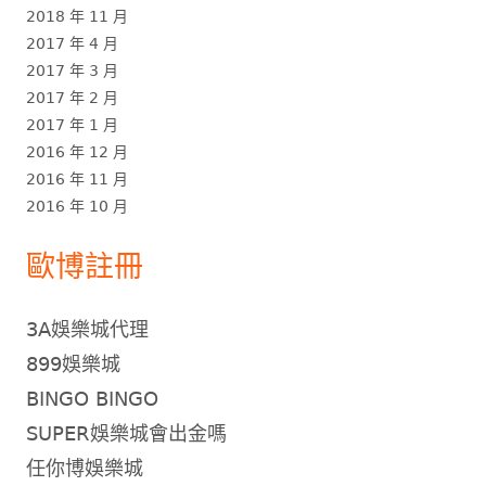
2018 年 11 月
2017 年 4 月
2017 年 3 月
2017 年 2 月
2017 年 1 月
2016 年 12 月
2016 年 11 月
2016 年 10 月
歐博註冊
3A娛樂城代理
899娛樂城
BINGO BINGO
SUPER娛樂城會出金嗎
任你博娛樂城