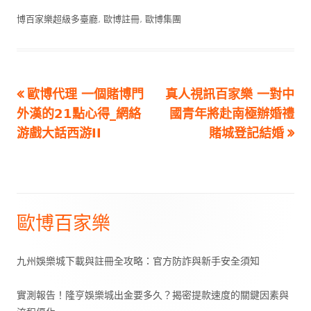
博百家樂超級多臺廳
,
歐博註冊
,
歐博集團
Previous
Next
歐博代理 一個賭博門
真人視訊百家樂 一對中
文
article:
article:
外漢的21點心得_網絡
國青年將赴南極辦婚禮
章
游戲大話西游II
賭城登記結婚
導
覽
歐博百家樂
Main
Sidebar
九州娛樂城下載與註冊全攻略：官方防詐與新手安全須知
實測報告！隆亨娛樂城出金要多久？揭密提款速度的關鍵因素與