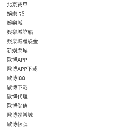
北京賽車
娛樂 城
娛樂城
娛樂城詐騙
娛樂城體驗金
新娛樂城
歐博APP
歐博APP下載
歐博I88
歐博下載
歐博代理
歐博儲值
歐博娛樂城
歐博帳號