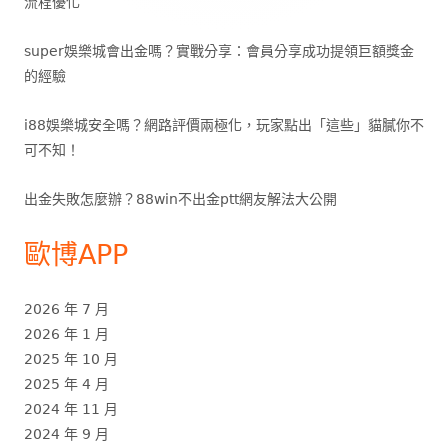
流程優化
super娛樂城會出金嗎？實戰分享：會員分享成功提領巨額獎金
的經驗
i88娛樂城安全嗎？網路評價兩極化，玩家點出「這些」貓膩你不
可不知！
出金失敗怎麼辦？88win不出金ptt網友解法大公開
歐博APP
2026 年 7 月
2026 年 1 月
2025 年 10 月
2025 年 4 月
2024 年 11 月
2024 年 9 月