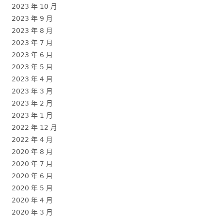
2023 年 10 月
2023 年 9 月
2023 年 8 月
2023 年 7 月
2023 年 6 月
2023 年 5 月
2023 年 4 月
2023 年 3 月
2023 年 2 月
2023 年 1 月
2022 年 12 月
2022 年 4 月
2020 年 8 月
2020 年 7 月
2020 年 6 月
2020 年 5 月
2020 年 4 月
2020 年 3 月