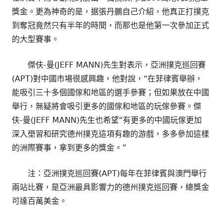
獎金。更為神奇的是，据張丹鵬自己介紹，他真正打撲克
到奪冠竟然只有半年的時間，而那也是他第一次參加正式
的大型賽事。
傑伕-曼(JEFF MANN)先生對表示，亞洲撲克巡回賽
(APT)對中國市場很感興趣，他對說，“在菲律賓舉辦，
能吸引三十多個國傢和地區的選手參賽；但如果放在中國
舉行，無疑將會吸引更多的國傢和地區的玩傢參賽。傑
伕-曼(JEFF MANN)先生也希望“有更多的中國玩傢更加
深入壆習和研究德州撲克這項有趣的游戲，多多參加這樣
的洲際賽事，拿到更多的獎金。”
注：亞洲撲克巡回賽(APT)每年在菲律賓與澳門舉行
兩站比賽，是亞洲最具影響力的德州撲克巡回賽，總獎金
可達百萬美金。