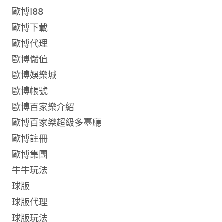
歐博I88
歐博下載
歐博代理
歐博儲值
歐博娛樂城
歐博帳號
歐博百家樂介紹
歐博百家樂超級多臺廳
歐博註冊
歐博集團
牛牛玩法
球版
球版代理
球版玩法