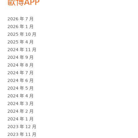
歐博APP
2026 年 7 月
2026 年 1 月
2025 年 10 月
2025 年 4 月
2024 年 11 月
2024 年 9 月
2024 年 8 月
2024 年 7 月
2024 年 6 月
2024 年 5 月
2024 年 4 月
2024 年 3 月
2024 年 2 月
2024 年 1 月
2023 年 12 月
2023 年 11 月