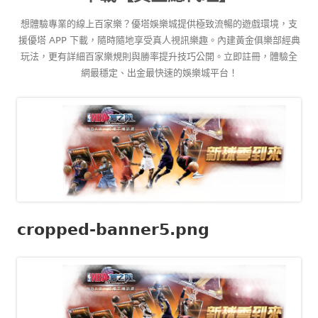
content
想體驗專業的線上百家樂？優塔娛樂城提供極致流暢的遊戲環境，支
援優塔 APP 下載，隨時隨地享受真人視訊樂趣。內建黃金俱樂部經典
玩法，更有詳細百家樂規則與勝率提升技巧公開。立即註冊，體驗全
網最穩定、出金最快速的娛樂城平台！
cropped-banner5.png