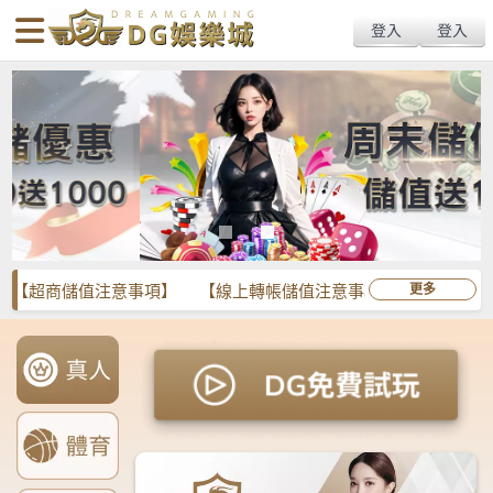
搜
Primary
Menu
尋
Menu
關
鍵
字: