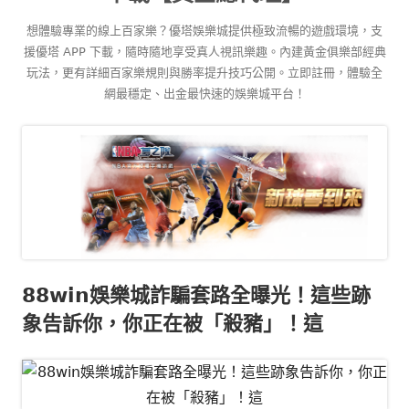
content
想體驗專業的線上百家樂？優塔娛樂城提供極致流暢的遊戲環境，支
援優塔 APP 下載，隨時隨地享受真人視訊樂趣。內建黃金俱樂部經典
玩法，更有詳細百家樂規則與勝率提升技巧公開。立即註冊，體驗全
網最穩定、出金最快速的娛樂城平台！
88win娛樂城詐騙套路全曝光！這些跡
象告訴你，你正在被「殺豬」！這