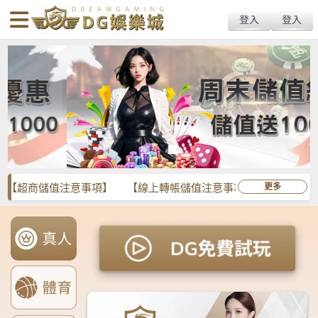
搜
Primary
Menu
尋
Menu
關
鍵
字: