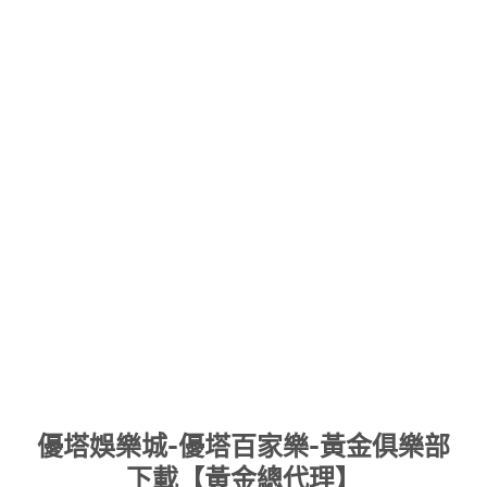
Skip
優塔娛樂城-優塔百家樂-黃金俱樂部
to
下載【黃金總代理】