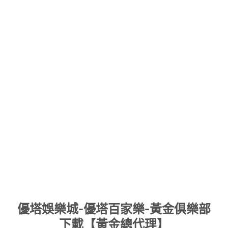
Skip
優塔娛樂城-優塔百家樂-黃金俱樂部
to
下載【黃金總代理】