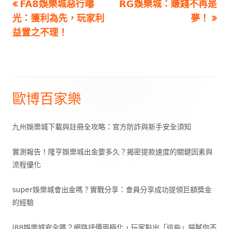
Previous
Next
FA8娛樂城惡行曝
RG娛樂城：賺錢不再是
文
article:
article:
光：獲利為先，玩家利
夢！
章
益置之不理！
導
覽
歐博百家樂
Main
Sidebar
九州娛樂城下載與註冊全攻略：官方防詐與新手安全須知
實測報告！隆亨娛樂城出金要多久？揭密提款速度的關鍵因素與
流程優化
super娛樂城會出金嗎？實戰分享：會員分享成功提領巨額獎金
的經驗
i88娛樂城安全嗎？網路評價兩極化，玩家點出「這些」貓膩你不