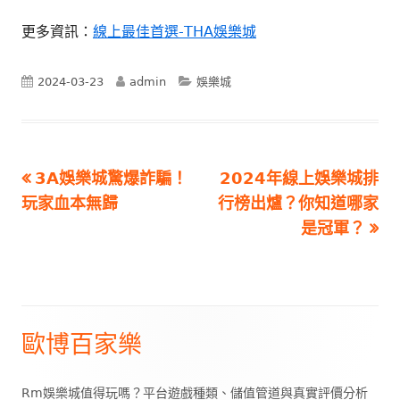
更多資訊：
線上最佳首選-THA娛樂城
Published
Author
Categories
2024-03-23
admin
娛樂城
on
Previous
Next
3A娛樂城驚爆詐騙！
2024年線上娛樂城排
文
article:
article:
玩家血本無歸
行榜出爐？你知道哪家
章
是冠軍？
導
覽
歐博百家樂
Main
Sidebar
Rm娛樂城值得玩嗎？平台遊戲種類、儲值管道與真實評價分析