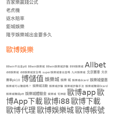
百家樂贏錢公式
老虎機
返水賠率
鉅城娛樂
隆亨娛樂城出金要多久
歐博娛樂
Allbet
88win不出金ptt
88win娛樂城
88win娛樂城詐騙
899娛樂城
北京賽車
北京
i88娛樂城
i88娛樂城安全嗎
super娛樂城會出金嗎
九州娛樂城
博儲值
娛樂城
娛樂城優惠
賽車pk10
娛樂 城
娛樂城dcard
娛樂城活動
娛樂城可以賺錢嗎？
娛樂城詐騙
娛樂城詐騙手法
娛樂城賺錢Dcard
歐博app
歐
娛樂城體驗金
娛樂城賺錢ptt
娱樂城
宅神爺
博App下載
歐博i88
歐博下載
歐博代理
歐博娛樂城
歐博帳號