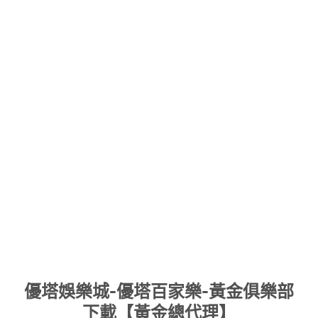
Skip
優塔娛樂城-優塔百家樂-黃金俱樂部
to
下載【黃金總代理】