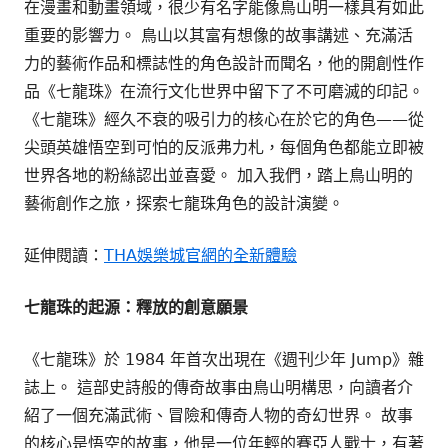
在漫畫和動畫領域，很少有名字能像鳥山明一樣具有如此
重要的影響力。 鳥山以其富有想像的故事講述、充滿活
力的藝術作品和標誌性的角色設計而聞名，他的開創性作
品《七龍珠》在流行文化世界中留下了不可磨滅的印記。
《七龍珠》經久不衰的吸引力的核心在於它的角色——從
尖頭英雄悟空到可怕的反派弗力札，每個角色都能立即被
世界各地的粉絲認出並喜愛。 加入我們，踏上鳥山明的
藝術創作之旅，探索七龍珠角色的設計演變。
延伸閱讀：
THA娛樂城官網的全新體驗
七龍珠的起源：釋放的創意願景
《七龍珠》於 1984 年首次出現在《週刊少年 Jump》雜
誌上。 這部史詩般的傳奇故事由鳥山明構思，向讀者介
紹了一個充滿武術、冒險和傳奇人物的奇幻世界。 故事
的核心是悟空的故事，他是一位年輕的賽亞人戰士，有著