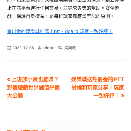
止在該平台進行任何交易，並尋求專業的幫助。安全遊
戲，保護自身權益，是每位玩家都應當牢記的原則。
會出金的娛樂城推薦！ptt、dcard 玩家一致好評！
Published
Author
Categories
2023-12-06
admin
娛樂城
on
Previous
Next
上班族小資也能賺？
娛樂城送註冊金的PTT
文
article:
article:
野蠻遊戲世界儲值評價
討論和玩家分享，玩家
章
大公開
一致好評！
導
覽