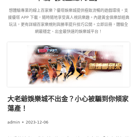
content
想體驗專業的線上百家樂？優塔娛樂城提供極致流暢的遊戲環境，支
援優塔 APP 下載，隨時隨地享受真人視訊樂趣。內建黃金俱樂部經典
玩法，更有詳細百家樂規則與勝率提升技巧公開。立即註冊，體驗全
網最穩定、出金最快速的娛樂城平台！
大老爺娛樂城不出金？小心被騙到你傾家
蕩產！
Author
Published
admin
2023-12-06
on