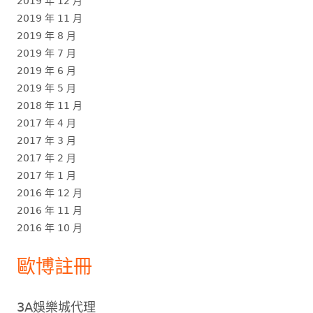
2019 年 12 月
2019 年 11 月
2019 年 8 月
2019 年 7 月
2019 年 6 月
2019 年 5 月
2018 年 11 月
2017 年 4 月
2017 年 3 月
2017 年 2 月
2017 年 1 月
2016 年 12 月
2016 年 11 月
2016 年 10 月
歐博註冊
3A娛樂城代理