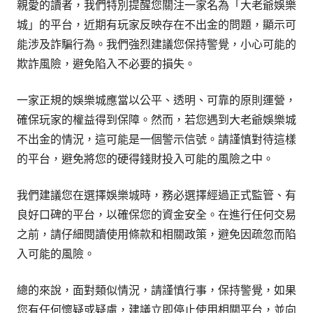
親愛的讀者，我們特別提醒您關注一家名為「大老爺娛樂
城」的平台，近期有玩家反映存在不出金的問題，顯示可
能涉及詐騙行為。我們強烈建議您保持警覺，小心可能的
欺詐風險，避免陷入不必要的損失。
一家正規的娛樂城應當以公平、透明、可靠的原則運營，
確保玩家的權益得到保障。然而，若您遇到大老爺娛樂城
不出金的情況，這可能是一個警示信號。請謹慎對待這樣
的平台，避免將您的硬得錢財投入可能的風險之中。
我們建議您在選擇娛樂城時，務必選擇經過正式監管、有
良好口碑的平台，以確保您的資金安全。在進行任何交易
之前，請仔細閱讀使用條款和相關政策，避免因疏忽而陷
入可能的風險。
總的來說，面對類似情況，請謹慎行事，保持警覺，如果
您有任何懷疑或疑慮，建議立即停止使用相關平台，並向