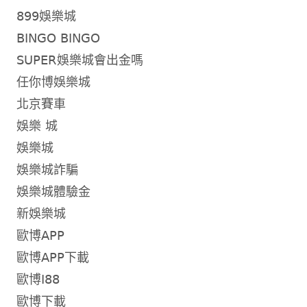
899娛樂城
BINGO BINGO
SUPER娛樂城會出金嗎
任你博娛樂城
北京賽車
娛樂 城
娛樂城
娛樂城詐騙
娛樂城體驗金
新娛樂城
歐博APP
歐博APP下載
歐博I88
歐博下載