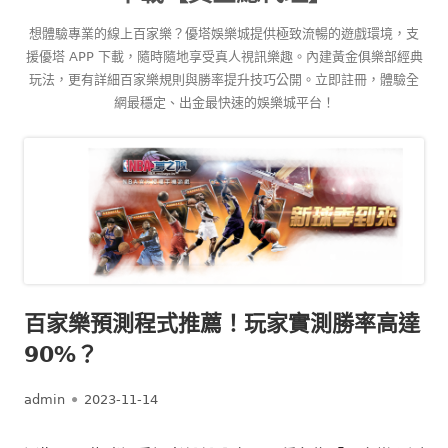
content
想體驗專業的線上百家樂？優塔娛樂城提供極致流暢的遊戲環境，支
援優塔 APP 下載，隨時隨地享受真人視訊樂趣。內建黃金俱樂部經典
玩法，更有詳細百家樂規則與勝率提升技巧公開。立即註冊，體驗全
網最穩定、出金最快速的娛樂城平台！
百家樂預測程式推薦！玩家實測勝率高達
90%？
Author
Published
admin
2023-11-14
on