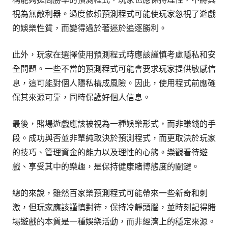
視為無敵利器。過度依賴預測程式可能使玩家忽視了遊戲
的娛樂性質，而變得過於著迷於追逐勝利。
此外，玩家在選擇使用預測程式時應該謹慎考慮隱私和安
全問題。一些不當的預測程式可能會要求玩家提供敏感信
息，這可能對個人隱私構成風險。因此，使用程式前應確
保其來源可靠，同時保護好個人信息。
最後，賭場遊戲應該被視為一種娛樂形式，而非賺錢的手
段。成功與否並非單純取決於預測程式，而更取決於玩家
的技巧、管理資金的能力以及理性的心態。樂觀看待遊
戲、享受其中的樂趣，是保持健康賭博態度的關鍵。
總的來說，雖然百家樂預測程式可能帶來一些新奇和刺
激，但玩家應該謹慎對待，保持冷靜頭腦，並時刻記得賭
場遊戲的本質是一種娛樂活動，而非經濟上的穩定來源。