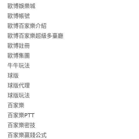
歐博娛樂城
歐博帳號
歐博百家樂介紹
歐博百家樂超級多臺廳
歐博註冊
歐博集團
牛牛玩法
球版
球版代理
球版玩法
百家樂
百家樂PTT
百家樂密技
百家樂贏錢公式