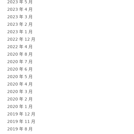
2023 年 5 月
2023 年 4 月
2023 年 3 月
2023 年 2 月
2023 年 1 月
2022 年 12 月
2022 年 4 月
2020 年 8 月
2020 年 7 月
2020 年 6 月
2020 年 5 月
2020 年 4 月
2020 年 3 月
2020 年 2 月
2020 年 1 月
2019 年 12 月
2019 年 11 月
2019 年 8 月