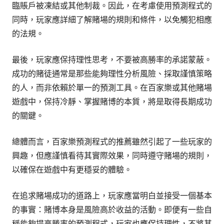
臨賬戶被凍結或其他制裁。因此，在考慮使用預測程式的
同時，玩家應詳細了解賭場的規則和條件，以免觸犯相應
的法規。
最後，玩家應保持理性思考，不要被高勝率的承諾蒙蔽。
成功的賭徒通常是那些能夠理性分析風險、採取謹慎策略
的人，而非依賴於單一的預測工具。在百家樂或其他賭場
遊戲中，保持冷靜、掌握賭博的本質，將是取得長期成功
的關鍵。
總體而言，百家樂預測程式的推薦雖然引起了一些玩家的
興趣，但應謹慎看待其實際效果，同時遵守賭場的規則，
以確保在遊戲中有更穩妥的體驗。
在追求賭場成功的道路上，玩家應當明白並接受一個基本
的事實：賭博本身是風險高於收益的活動。即便有一些自
稱能夠提高勝率的預測程式，玩家也應保持理性，不將其