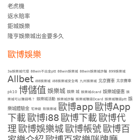
老虎機
返水賠率
鉅城娛樂
隆亨娛樂城出金要多久
歐博娛樂
3a娛樂城代理
88win不出金ptt
88win娛樂城
88win娛樂城詐騙
899娛樂城
Allbet
北京賽車
北京賽車
i88娛樂城
i88娛樂城安全嗎
九州娛樂城
博儲值
娛樂城
娛樂城優惠
pk10
娛樂 城
娛樂城dcard
娛
娛
娛樂城活動
樂城可以賺錢嗎？
娛樂城詐騙
娛樂城賺錢Dcard
娛樂城賺錢ptt
歐博app
歐博App
樂城體驗金
宅神爺
新娛樂城
下載
歐博i88
歐博下載
歐博代
理
歐博娛樂城
歐博帳號
歐博百
家樂介紹
歐博百家樂咪牌廳