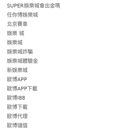
SUPER娛樂城會出金嗎
任你博娛樂城
北京賽車
娛樂 城
娛樂城
娛樂城詐騙
娛樂城體驗金
新娛樂城
歐博APP
歐博APP下載
歐博I88
歐博下載
歐博代理
歐博儲值