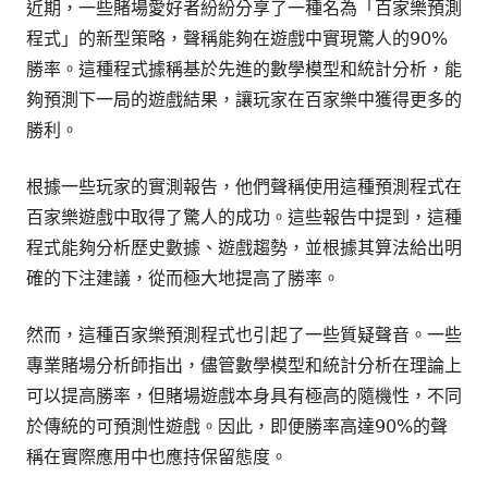
近期，一些賭場愛好者紛紛分享了一種名為「百家樂預測
程式」的新型策略，聲稱能夠在遊戲中實現驚人的90%
勝率。這種程式據稱基於先進的數學模型和統計分析，能
夠預測下一局的遊戲結果，讓玩家在百家樂中獲得更多的
勝利。
根據一些玩家的實測報告，他們聲稱使用這種預測程式在
百家樂遊戲中取得了驚人的成功。這些報告中提到，這種
程式能夠分析歷史數據、遊戲趨勢，並根據其算法給出明
確的下注建議，從而極大地提高了勝率。
然而，這種百家樂預測程式也引起了一些質疑聲音。一些
專業賭場分析師指出，儘管數學模型和統計分析在理論上
可以提高勝率，但賭場遊戲本身具有極高的隨機性，不同
於傳統的可預測性遊戲。因此，即便勝率高達90%的聲
稱在實際應用中也應持保留態度。