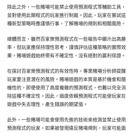
除此之外，一些賭場可能禁止使用預測程式等輔助工具，
並對使用此類程式的玩家進行制裁。因此，玩家在嘗試這
種新型策略時應謹慎行事，了解賭場的規則和相關風險。
總體而言，雖然百家樂預測程式在一些報告中顯示出高勝
率，但玩家應保持理性思考，謹慎評估這種策略的實際效
果。賭場遊戲始終帶有不確定性，沒有絕對的贏利保證。
在探討百家樂預測程式的有效性時，專業賭場分析師提醒
玩家要注意潛在的風險。賭場遊戲的本質是基於機會和隨
機性的，即便使用了高度複雜的預測程式，也難以完全消
除這種不確定性。因此，過度依賴預測程式可能使玩家在
遊戲中失去理性，產生錯誤的期望值。
此外，一些賭場可能會使用先進的技術來檢測並禁止使用
預測程式的玩家。如果被發現違反賭場規則，玩家可能面