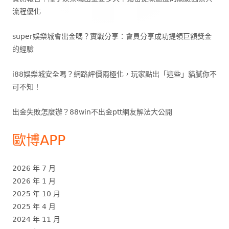
流程優化
super娛樂城會出金嗎？實戰分享：會員分享成功提領巨額獎金
的經驗
i88娛樂城安全嗎？網路評價兩極化，玩家點出「這些」貓膩你不
可不知！
出金失敗怎麼辦？88win不出金ptt網友解法大公開
歐博APP
2026 年 7 月
2026 年 1 月
2025 年 10 月
2025 年 4 月
2024 年 11 月