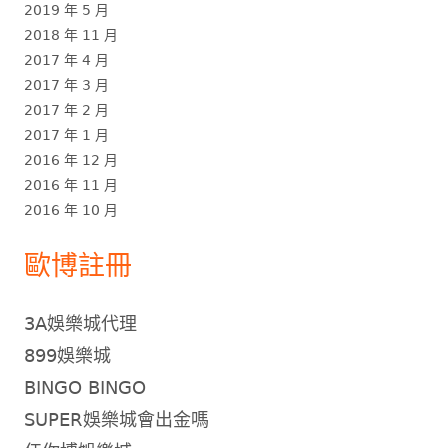
2019 年 5 月
2018 年 11 月
2017 年 4 月
2017 年 3 月
2017 年 2 月
2017 年 1 月
2016 年 12 月
2016 年 11 月
2016 年 10 月
歐博註冊
3A娛樂城代理
899娛樂城
BINGO BINGO
SUPER娛樂城會出金嗎