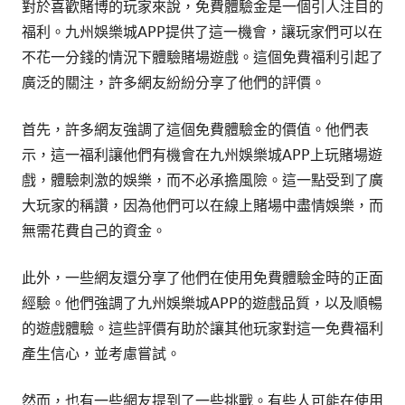
對於喜歡賭博的玩家來說，免費體驗金是一個引人注目的
福利。九州娛樂城APP提供了這一機會，讓玩家們可以在
不花一分錢的情況下體驗賭場遊戲。這個免費福利引起了
廣泛的關注，許多網友紛紛分享了他們的評價。
首先，許多網友強調了這個免費體驗金的價值。他們表
示，這一福利讓他們有機會在九州娛樂城APP上玩賭場遊
戲，體驗刺激的娛樂，而不必承擔風險。這一點受到了廣
大玩家的稱讚，因為他們可以在線上賭場中盡情娛樂，而
無需花費自己的資金。
此外，一些網友還分享了他們在使用免費體驗金時的正面
經驗。他們強調了九州娛樂城APP的遊戲品質，以及順暢
的遊戲體驗。這些評價有助於讓其他玩家對這一免費福利
產生信心，並考慮嘗試。
然而，也有一些網友提到了一些挑戰。有些人可能在使用