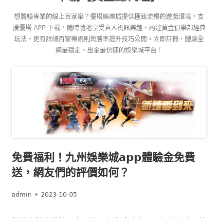
content
想體驗專業的線上百家樂？優塔娛樂城提供極致流暢的遊戲環境，支
援優塔 APP 下載，隨時隨地享受真人視訊樂趣。內建黃金俱樂部經典
玩法，更有詳細百家樂規則與勝率提升技巧公開。立即註冊，體驗全
網最穩定、出金最快速的娛樂城平台！
免費福利！九州娛樂城app體驗金免費
送，網友們的評價如何？
Author
Published
admin
2023-10-05
on