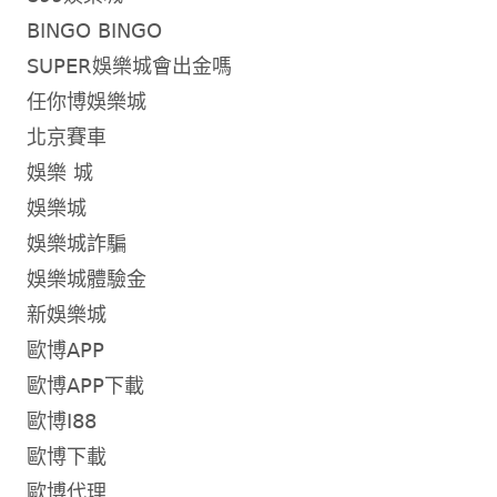
BINGO BINGO
SUPER娛樂城會出金嗎
任你博娛樂城
北京賽車
娛樂 城
娛樂城
娛樂城詐騙
娛樂城體驗金
新娛樂城
歐博APP
歐博APP下載
歐博I88
歐博下載
歐博代理