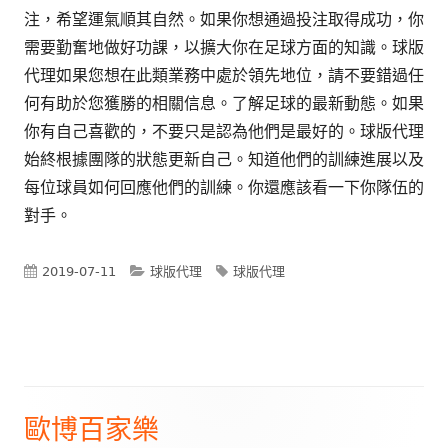
注，希望運氣順其自然。如果你想通過投注取得成功，你
需要勤奮地做好功課，以擴大你在足球方面的知識。球版
代理如果您想在此類業務中處於領先地位，請不要錯過任
何有助於您獲勝的相關信息。了解足球的最新動態。如果
你有自己喜歡的，不要只是認為他們是最好的。球版代理
始終根據團隊的狀態更新自己。知道他們的訓練進展以及
每位球員如何回應他們的訓練。你還應該看一下你隊伍的
對手。
Published
Categories
Tags
2019-07-11
球版代理
球版代理
on
歐博百家樂
Main