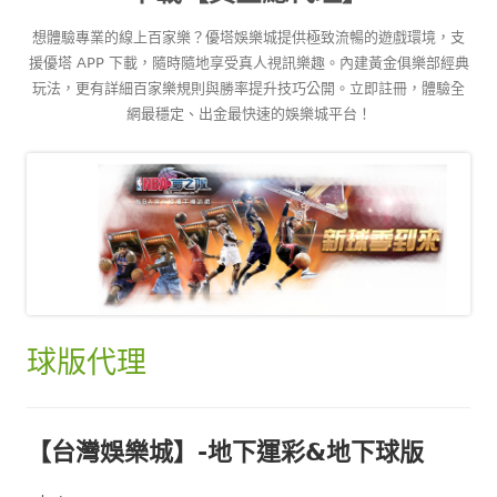
content
想體驗專業的線上百家樂？優塔娛樂城提供極致流暢的遊戲環境，支
援優塔 APP 下載，隨時隨地享受真人視訊樂趣。內建黃金俱樂部經典
玩法，更有詳細百家樂規則與勝率提升技巧公開。立即註冊，體驗全
網最穩定、出金最快速的娛樂城平台！
CATEGORY:
球版代理
【台灣娛樂城】-地下運彩&地下球版