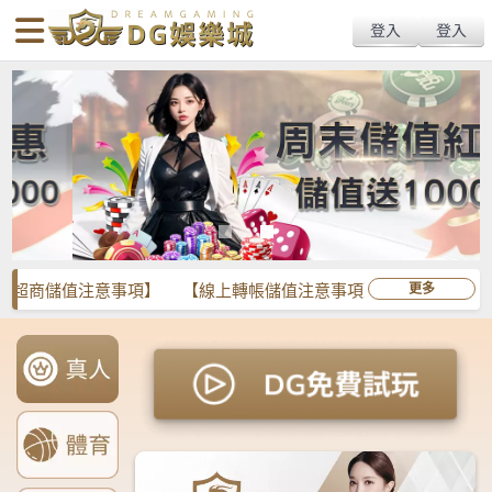
搜
Primary
Menu
尋
Menu
關
鍵
字: