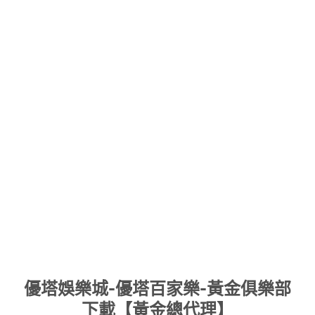
Skip
優塔娛樂城-優塔百家樂-黃金俱樂部
to
下載【黃金總代理】