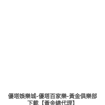
Skip
優塔娛樂城-優塔百家樂-黃金俱樂部
to
下載【黃金總代理】