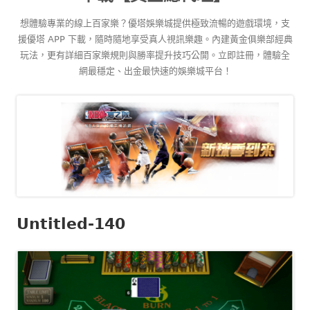
content
想體驗專業的線上百家樂？優塔娛樂城提供極致流暢的遊戲環境，支
援優塔 APP 下載，隨時隨地享受真人視訊樂趣。內建黃金俱樂部經典
玩法，更有詳細百家樂規則與勝率提升技巧公開。立即註冊，體驗全
網最穩定、出金最快速的娛樂城平台！
Untitled-140