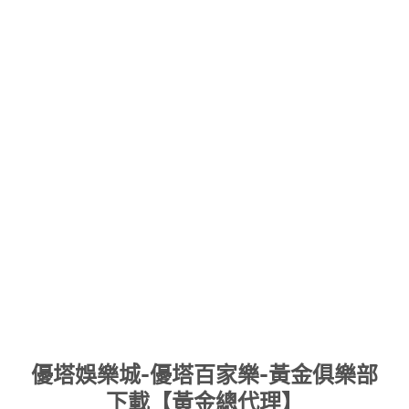
Skip
優塔娛樂城-優塔百家樂-黃金俱樂部
to
下載【黃金總代理】