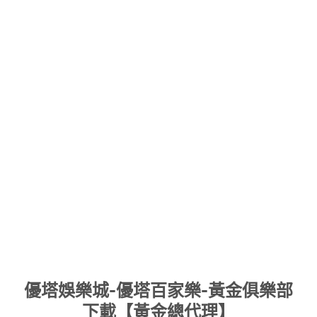
Skip
優塔娛樂城-優塔百家樂-黃金俱樂部
to
下載【黃金總代理】