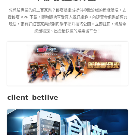
content
想體驗專業的線上百家樂？優塔娛樂城提供極致流暢的遊戲環境，支
援優塔 APP 下載，隨時隨地享受真人視訊樂趣。內建黃金俱樂部經典
玩法，更有詳細百家樂規則與勝率提升技巧公開。立即註冊，體驗全
網最穩定、出金最快速的娛樂城平台！
client_betlive