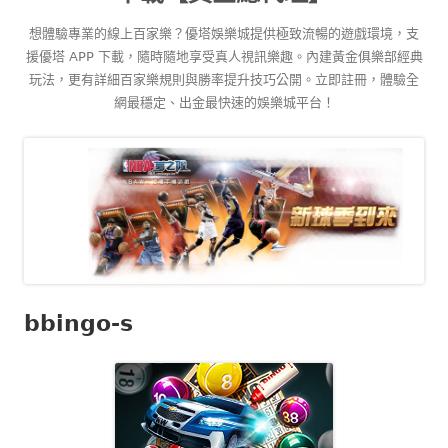
content
想體驗專業的線上百家樂？優塔娛樂城提供極致流暢的遊戲環境，支
援優塔 APP 下載，隨時隨地享受真人視訊樂趣。內建黃金俱樂部經典
玩法，更有詳細百家樂規則與勝率提升技巧公開。立即註冊，體驗全
網最穩定、出金最快速的娛樂城平台！
bbingo-s